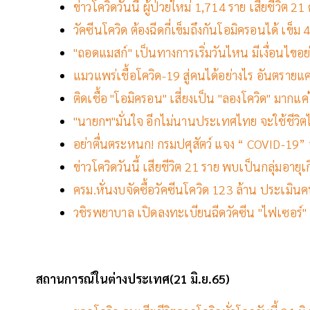
ข่าวโควิดวันนี้ ผู้ป่วยใหม่ 1,714 ราย เสียชีวิต 
วัคซีนโควิด ต้องฉีดกี่เข็มถึงกันโอมิครอนได้ เข็ม
"ถอดแมสก์" เป็นทางการเริ่มวันไหน มีเงื่อนไขอย่าง
แมวแพร่เชื้อโควิด-19 สู่คนได้อย่างไร อันตรายแค
ติดเชื้อ "โอมิครอน" เสี่ยงเป็น "ลองโควิด" มากแค
"นายกฯ"มั่นใจ อีกไม่นานประเทศไทย จะใช้ชีวิต
อย่าตื่นตระหนก! กรมปศุสัตว์ แจง “ COVID-19” จ
ข่าวโควิดวันนี้ เสียชีวิต 21 ราย พบเป็นกลุ่มอายุเ
ครม.หั่นงบจัดซื้อวัคซีนโควิด 123 ล้าน ประเมิ
วชิรพยาบาล เปิดลงทะเบียนฉีดวัคซีน "ไฟเซอร์" เข็
สถานการณ์ในต่างประเทศ(21 มิ.ย.65)