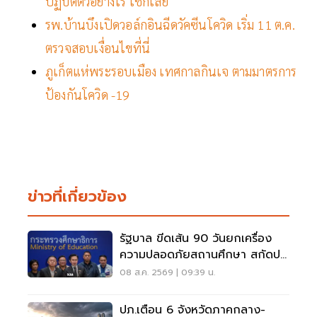
ปฏิบัติตัวอย่างไร เช็กเลย
รพ.บ้านบึงเปิดวอล์กอินฉีดวัคซีนโควิด เริ่ม 11 ต.ค.
ตรวจสอบเงื่อนไขที่นี่
ภูเก็ตแห่พระรอบเมือง เทศกาลกินเจ ตามมาตรการ
ป้องกันโควิด -19
ข่าวที่เกี่ยวข้อง
รัฐบาล ขีดเส้น 90 วันยกเครื่อง
ความปลอดภัยสถานศึกษา สกัดปม
บูลลี่
08 ส.ค. 2569 | 09:39 น.
ปภ.เตือน 6 จังหวัดภาคกลาง-