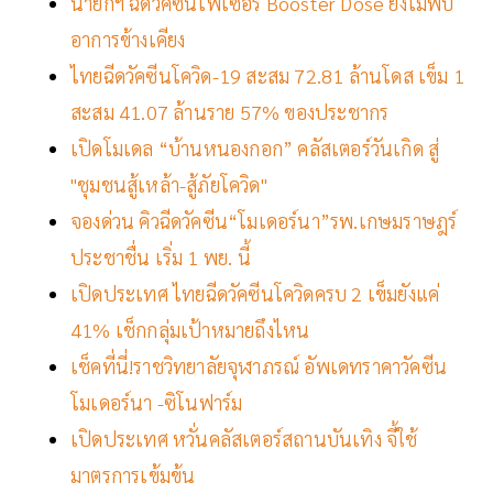
นายกฯ ฉีดวัคซีนไฟเซอร์ Booster Dose ยังไม่พบ
อาการข้างเคียง
ไทยฉีดวัคซีนโควิด-19 สะสม 72.81 ล้านโดส เข็ม 1
สะสม 41.07 ล้านราย 57% ของประชากร
เปิดโมเดล “บ้านหนองกอก” คลัสเตอร์วันเกิด สู่
"ชุมชนสู้เหล้า-สู้ภัยโควิด"
จองด่วน คิวฉีดวัคซีน“โมเดอร์นา”รพ.เกษมราษฎร์
ประชาชื่น เริ่ม 1 พย. นี้
เปิดประเทศ ไทยฉีดวัคซีนโควิดครบ 2 เข็มยังแค่
41% เช็กกลุ่มเป้าหมายถึงไหน
เช็คที่นี่!ราชวิทยาลัยจุฬาภรณ์ อัพเดทราคาวัคซีน
โมเดอร์นา -ซิโนฟาร์ม
เปิดประเทศ หวั่นคลัสเตอร์สถานบันเทิง จี้ใช้
มาตรการเข้มข้น