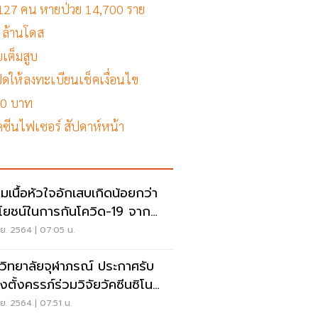
วิต 127 คน หายป่วย 14,700 ราย
4 ล้านโดส
ุยเต็มสูบ
ิดให้ลงทะเบียนเช็คเงื่อนไข
40 บาท
คซีนไฟเซอร์ สัปดาห์หน้า
ามเนื้อหัวใจอักเสบเกิดน้อยกว่า
โยชน์ในการกันโควิด-19 จาก
ซีน MRNA
ย. 2564 | 07:05 น.
วิทยาลัยจุฬาภรณ์ ประกาศรับ
งตั้งครรภ์ร่วมวิจัยวัคซีนซิโน
์ม 400 คน
ย. 2564 | 07:51 น.