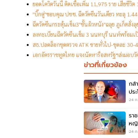
ยอดโควิดวันนี้ ติดเชื้อเพิ่ม 11,975 ราย เสียชี
"บิ๊กตู่"ขอบคุณ ปชช. ฉีดวัคซีนวันเดียว ทะลุ 1.4
ฉีดวัคซีนกระตุ้นเข็ม3"ชั้นผิวหนัง"ฉลุย ภูเก็ตสั่งล
ลงทะเบียนฉีดวัคซีนเข็ม 3 นนทบุรี นนท์พร้อมเป
สธ.ปลดล็อกชุดตรวจ ATK ขายทั่วไป-ชุดละ 30-
เอกอัครราชทูตไทย แจงนัดหารือสหรัฐฯส่งมอบวั
ข่าวที่เกี่ยวข้อง
กล้
ประ
วัค
24 ก.
ราช
หญิ
ฟาร
24 ก.