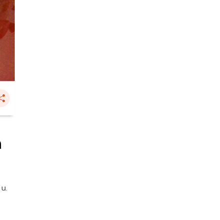
ด
 น.