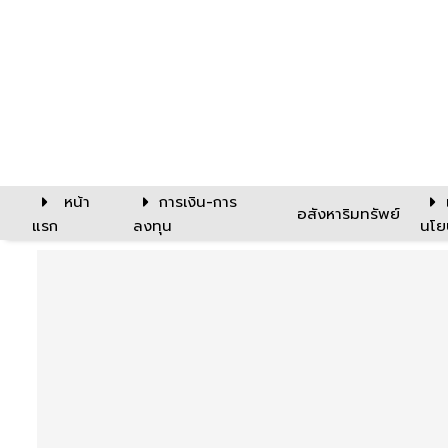
หน้า
การเงิน-การ
อสังหาริมทรัพย์
แรก
ลงทุน
นโย