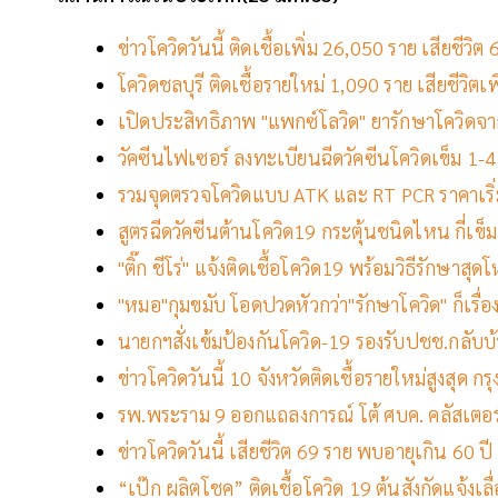
ข่าวโควิดวันนี้ ติดเชื้อเพิ่ม 26,050 ราย เสียชีว
โควิดชลบุรี ติดเชื้อรายใหม่ 1,090 ราย เสียชีวิตเพ
เปิดประสิทธิภาพ "แพกซ์โลวิด" ยารักษาโควิดจา
วัคซีนไฟเซอร์ ลงทะเบียนฉีดวัคซีนโควิดเข็ม 1-4 
รวมจุดตรวจโควิดแบบ ATK และ RT PCR ราคาเริ่มต
สูตรฉีดวัคซีนต้านโควิด19 กระตุ้นชนิดไหน กี่เข็ม
"ติ๊ก ชีโร่" แจ้งติดเชื้อโควิด19 พร้อมวิธีรักษา
"หมอ"กุมขมับ โอดปวดหัวกว่า"รักษาโควิด" ก็เรื่
นายกฯสั่งเข้มป้องกันโควิด-19 รองรับปชช.กลับบ
ข่าวโควิดวันนี้ 10 จังหวัดติดเชื้อรายใหม่สูงสุด ก
รพ.พระราม 9 ออกแถลงการณ์ โต้ ศบค. คลัสเตอ
ข่าวโควิดวันนี้ เสียชีวิต 69 ราย พบอายุเกิน 60 
“เป๊ก ผลิตโชค” ติดเชื้อโควิด 19 ต้นสังกัดแจ้ง