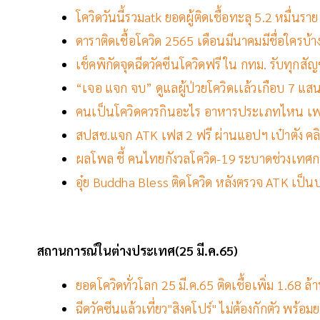
โควิดวันนี้รวมatk ยอดผู้ติดเชื้อทะลุ 5.2 หมื่น
ดาราติดเชื้อโควิด 2565 เดือนมีนาคมมีชื่อใครบ้า
เช็คพิกัดจุดฉีดวัคซีนโควิดฟรี ใน กทม. รับทุกสัญช
“เจอ แจก จบ” ดูแลผู้ป่วยโควิดเเล้วเกือบ 7 แส
คนเป็นโควิดควรกินอะไร อาหารประเภทไหน เพ
สปสช.แจก ATK เฟส 2 ฟรี ผ่านแอปฯ เป๋าตัง คลิกวิ
ผลโพล ชี้ คนไทยกังวลโควิด-19 ระบาดช่วงเทศ
อุ๋ย Buddha Bless ติดโควิด หลังตรวจ ATK เป็น
สถานการณ์ในต่างประเทศ(25 มี.ค.65)
ยอดโควิดทั่วโลก 25 มี.ค.65 ติดเชื้อเพิ่ม 1.68 ล้
ฉีดวัคซีนแล้วเที่ยว"สิงคโปร์" ไม่ต้องกักตัว พร้อ