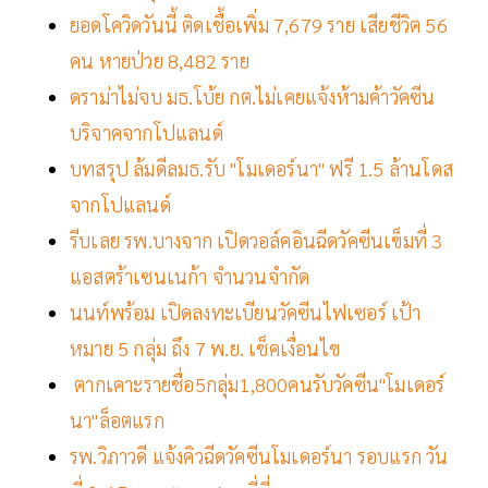
ยอดโควิดวันนี้ ติดเชื้อเพิ่ม 7,679 ราย เสียชีวิต 56
คน หายป่วย 8,482 ราย
ดราม่าไม่จบ มธ.โบ้ย กต.ไม่เคยแจ้งห้ามค้าวัคซีน
บริจาคจากโปแลนด์
บทสรุป ล้มดีลมธ.รับ "โมเดอร์นา" ฟรี 1.5 ล้านโดส
จากโปแลนด์
รีบเลย รพ.บางจาก เปิดวอล์คอินฉีดวัคซีนเข็มที่ 3
แอสตร้าเซนเนก้า จำนวนจำกัด
นนท์พร้อม เปิดลงทะเบียนวัคซีนไฟเซอร์ เป้า
หมาย 5 กลุ่ม ถึง 7 พ.ย. เช็คเงื่อนไข
ตากเคาะรายชื่อ5กลุ่ม1,800คนรับวัคซีน"โมเดอร์
นา"ล็อตแรก
รพ.วิภาวดี แจ้งคิวฉีดวัคซีนโมเดอร์นา รอบแรก วัน