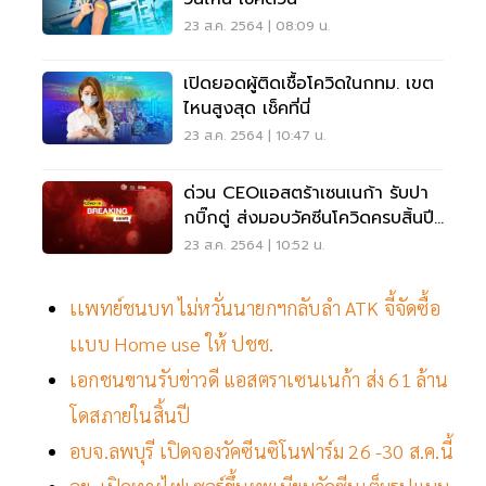
23 ส.ค. 2564 | 08:09 น.
เปิดยอดผู้ติดเชื้อโควิดในกทม. เขต
ไหนสูงสุด เช็คที่นี่
23 ส.ค. 2564 | 10:47 น.
ด่วน CEOแอสตร้าเซนเนก้า รับปา
กบิ๊กตู่ ส่งมอบวัคซีนโควิดครบสิ้นปี
นี้แน่นอน
23 ส.ค. 2564 | 10:52 น.
เเพทย์ชนบท ไม่หวั่นนายกฯกลับลำ ATK จี้จัดซื้อ
เเบบ Home use ให้ ปชช.
เอกชนขานรับข่าวดี แอสตราเซนเนก้า ส่ง 61 ล้าน
โดสภายในสิ้นปี
อบจ.ลพบุรี เปิดจองวัคซีนซิโนฟาร์ม 26 -30 ส.ค.นี้