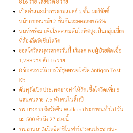
816 ราย เสียชีวิต 8 ราย
เปิดคำแนะนำการสวมแมสก์ 2 ชั้น ผลวิจัยชี้
หน้ากากอนามัย 2 ชั้นกันละอองลอย 66%
นนท์พร้อม เพิ่มโรคความดันโลหิตสูงเป็นกลุ่มเสี่ยง
ที่ต้องฉีดวัคชีนโควิด
ยอดโควิดสมุทรสาครวันนี้ เริ่มลด พบผู้ป่วยติดเชื้อ
1,288 ราย ดับ 15 ราย
8 ข้อควรระวัง การใช้ชุดตรวจโควิด Antigen Test
Kit
ดันทุรังเปิดประเทศอาจทำให้ติดเชื้อโควิดเพิ่ม 5
แสนคนตาย 7.5 พันคนในสิ้นปี
รพ.บางจาก ฉีดวัคซีน Walk-in ประชาชนทั่วไป วัน
ละ 500 คิว ถึง 27 ส.ค.นี้
รพ.ลานนา3เปิดฉีด"ซิโนฟาร์ม"รอบประชาชน-