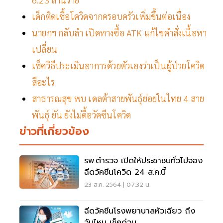
เด็กติดเชื้อโควิดจากครอบครัวเพิ่มขึ้นต่อเนื่อง
นายกฯ กลับลำ เปิดทางซื้อ ATK แก้ไขคำสั่งเนื้อหา
เปลี่ยน
เช็ควิธีประเมินอาการด้วยตัวเองว่าเป็นผู้ป่วยโควิด
สีอะไร
สาธารณสุข พบ เดลต้าสายพันธุ์ย่อยในไทย 4 สาย
พันธุ์ ยัน ยังไม่ดื้อวัคซีนโควิด
ข่าวที่เกี่ยวข้อง
รพ.ตำรวจ เปิดให้ประชาชนทั่วไปจอง
ฉีดวัคซีนโควิด 24 ส.ค.นี้
23 ส.ค. 2564 | 07:32 น.
ฉีดวัคซีนโรงพยาบาลหัวเฉียว ถึง
วันไหน เช็คด่วน