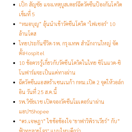
เป็ก สัญชัย แจงเหตุบูสเตอร์ฉีดวัคซีนป้องกันโควิด
เข็มที่ 5
“หมอบุญ” ลุ้นนำเข้าวัคซีนโควิด "ไฟเซอร์" 10
ล้านโดส
ไทยประกันชีวิต-รพ. กรุงเทพ สำนักงานใหญ่ จัด
ตั้งHospitel
10 ข้อควรรู้เกี่ยวกับวัคซีนโควิดในไทย ซิโนแวค-ซิ
โนฟาร์มจะเป็นแค่ทางผ่าน
ฉีดวัคซีนแอสตร้าเซนเนก้า กทม.เปิด 2 จุดให้วอล์ก
อิน วันที่ 25 ส.ค.นี้
รพ.วิชัยเวช เปิดจองวัคซีนโมเดอร์นาผ่าน
แอปฯShopee
“ดร.เจษฎา” ไขข้อข้องใจ "ยาฟาวิพิราเวียร์” กับ”
ฟ้าทะลายโจร" แบบไหนดีกว่า