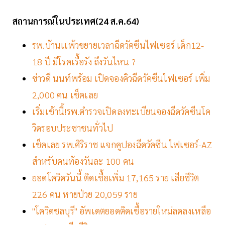
สถานการณ์ในประเทศ(24 ส.ค.64)
รพ.บ้านเเพ้วขยายเวลาฉีดวัคซีนไฟเซอร์ เด็ก12-
18 ปี มีโรคเรื้อรัง ถึงวันไหน ?
ข่าวดี นนท์พร้อม เปิดจองคิวฉีดวัคซีนไฟเซอร์ เพิ่ม
2,000 คน เช็คเลย
เริ่มเช้านี้!รพ.ตำรวจเปิดลงทะเบียนจองฉีดวัคซีนโค
วิดรอบประชาชนทั่วไป
เช็คเลย รพ.ศิริราช แจกคูปองฉีดวัคซีน ไฟเซอร์-AZ
สำหรับคนท้องวันละ 100 คน
ยอดโควิดวันนี้ ติดเชื้อเพิ่ม 17,165 ราย เสียชีวิต
226 คน หายป่วย 20,059 ราย
"โควิดชลบุรี" อัพเดตยอดติดเชื้อรายใหม่ลดลงเหลือ