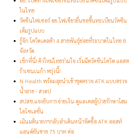
อย. เปิดทางไฟเซอร์ขึ้นทะเบียนวัคซีนเต็มรูปแบบ
ในไทย
วัคซีนไฟเซอร์ อย.ไฟเขียวยื่นขอขึ้นทะเบียนวัคซีน
เต็มรูปแบบ
รู้จัก โควิดเดลต้า 4 สายพันธุ์ย่อยที่ระบาดในไทย 8
จังหวัด
เช็กที่นี่! คิวใหม่ไทยร่วมใจ เริ่มฉีดวัคซีนโควิด แอสต
ร้าเซนเนก้า พรุ่งนี้!
N Health พร้อมลุยนำเข้าชุดตรวจ ATK แบบตรวจ
น้ำลาย - สวอป
สปสช.แจงยิบการจ่ายเงิน-ดูแลเคสผู้ป่วยรักษาโฮม
ไอโซเลชั่น
เมินมตินายกฯกลับลำเดินหน้าจัดซื้อ ATK ออสท์
แลนด์ยันขาย 75 บาท ต่อ