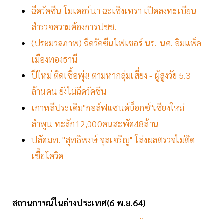
ฉีดวัคซีน โมเดอร์นา ฉะเชิงเทรา เปิดลงทะเบียน
สำรวจความต้องการปชช.
(ประมวลภาพ) ฉีดวัคซีนไฟเซอร์ นร.-นศ. อิมแพ็ค
เมืองทองธานี
ปีใหม่ ติดเชื้อพุ่ง! ตามหากลุ่มเสี่ยง - ผู้สูงวัย 5.3
ล้านคน ยังไม่ฉีดวัคซีน
เกาหลีประเดิม"กอล์ฟแซนด์บ็อกซ์"เชียงใหม่-
ลำพูน ทะลัก12,000คนสะพัด48ล้าน
ปลัดมท. "สุทธิพงษ์ จุลเจริญ" โล่งผลตรวจไม่ติด
เชื้อโควิด
สถานการณ์ในต่างประเทศ(6 พ.ย.64)