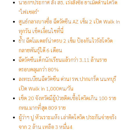
นายกฯประกาศ สั่ง สธ. เร่งสั่งซื้อ ยาเม็ดต้านโควิด
"ไฟเซอร์"
ศูนย์กลางบางซื่อ ฉีดวัคซีน AZ เข็ม 2 เปิด Walk In
ทุกวัน เช็คเงื่อนไขที่นี่
ย้ำ! ฉีดโมเดอร์น่าครบ 2 เข็ม ป้องกันไวรัสโควิด
กลายพันธุ์ได้ 6 เดือน
ฉีดวัคซีนเด็กนักเรียนแล้วกว่า 3.11 ล้านราย
ครอบคลุมกว่า 80%
ลงทะเบียนฉีดวัคซีน ด่วน! รพ.ปากเกร็ด นนทบุรี
เปิด Walk in 1,000คน/วัน
เช็ค 20 จังหวัดมีผู้ป่วยติดเชื้อโควิดเกิน 100 ราย
กทม.มากที่สุด 809 ราย
ผู้ว่าฯ ปู หัวเราะแห้ง เล่าติดโควิด ประกันจ่ายจริง
จาก 2 ล้าน เหลือ 3 หมื่น
4