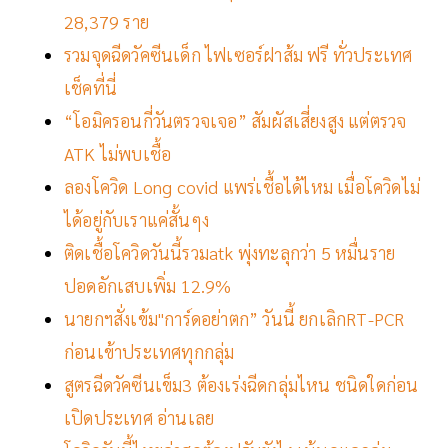
28,379 ราย
รวมจุดฉีดวัคซีนเด็ก ไฟเซอร์ฝาส้ม ฟรี ทั่วประเทศ
เช็คที่นี่
“โอมิครอนกี่วันตรวจเจอ” สัมผัสเสี่ยงสูง แต่ตรวจ
ATK ไม่พบเชื้อ
ลองโควิด Long covid แพร่เชื้อได้ไหม เมื่อโควิดไม่
ได้อยู่กับเราแค่สั้นๆง
ติดเชื้อโควิดวันนี้รวมatk พุ่งทะลุกว่า 5 หมื่นราย
ปอดอักเสบเพิ่ม 12.9%
นายกฯสั่งเข้ม"การ์ดอย่าตก” วันนี้ ยกเลิกRT-PCR
ก่อนเข้าประเทศทุกกลุ่ม
สูตรฉีดวัคซีนเข็ม3 ต้องเร่งฉีดกลุ่มไหน ชนิดใดก่อน
เปิดประเทศ อ่านเลย