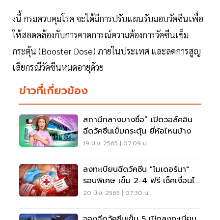
งนี้ กรมควบคุมโรค จะได้มีการปรับแผนรับมอบวัคซีนเพื่อ
ให้สอดคล้องกับการคาดการณ์ความต้องการวัคซีนเข็ม
กระตุ้น (Booster Dose) ภายในประเทศ และลดการสูญ
เสียกรณีวัคซีนหมดอายุด้วย
ข่าวที่เกี่ยวข้อง
สถานีกลางบางซื่อ” เปิดวอล์คอิน
ฉีดวัคซีนเข็มกระตุ้น ยี่ห้อไหนบ้าง
19 มิ.ย. 2565 | 07:09 น.
ลงทะเบียนฉีดวัคซีน "โมเดอร์นา"
รอบพิเศษ เข็ม 2-4 ฟรี เช็คเงื่อนไข
ที่นี่
20 มิ.ย. 2565 | 07:30 น.
จองฉีดวัคซีนเข็ม 5 เปิดลงทะเบียน