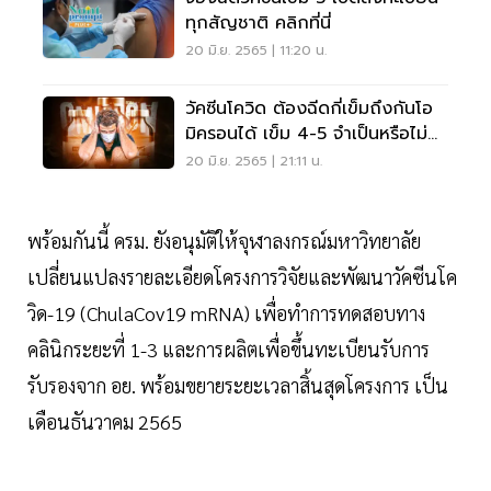
ทุกสัญชาติ คลิกที่นี่
20 มิ.ย. 2565 | 11:20 น.
วัคซีนโควิด ต้องฉีดกี่เข็มถึงกันโอ
มิครอนได้ เข็ม 4-5 จำเป็นหรือไม่
เช็คเลย
20 มิ.ย. 2565 | 21:11 น.
พร้อมกันนี้ ครม. ยังอนุมัติให้จุฬาลงกรณ์มหาวิทยาลัย
เปลี่ยนแปลงรายละเอียดโครงการวิจัยและพัฒนาวัคซีนโค
วิด-19 (ChulaCov19 mRNA) เพื่อทำการทดสอบทาง
คลินิกระยะที่ 1-3 และการผลิตเพื่อขึ้นทะเบียนรับการ
รับรองจาก อย. พร้อมขยายระยะเวลาสิ้นสุดโครงการ เป็น
เดือนธันวาคม 2565