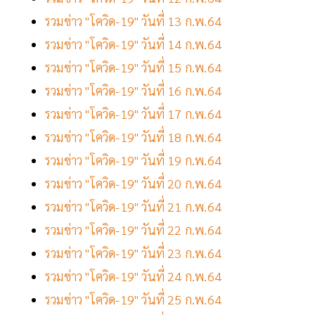
รวมข่าว "โควิด-19" วันที่ 13 ก.พ.64
รวมข่าว "โควิด-19" วันที่ 14 ก.พ.64
รวมข่าว "โควิด-19" วันที่ 15 ก.พ.64
รวมข่าว "โควิด-19" วันที่ 16 ก.พ.64
รวมข่าว "โควิด-19" วันที่ 17 ก.พ.64
รวมข่าว "โควิด-19" วันที่ 18 ก.พ.64
รวมข่าว "โควิด-19" วันที่ 19 ก.พ.64
รวมข่าว "โควิด-19" วันที่ 20 ก.พ.64
รวมข่าว "โควิด-19" วันที่ 21 ก.พ.64
รวมข่าว "โควิด-19" วันที่ 22 ก.พ.64
รวมข่าว "โควิด-19" วันที่ 23 ก.พ.64
รวมข่าว "โควิด-19" วันที่ 24 ก.พ.64
รวมข่าว "โควิด-19" วันที่ 25 ก.พ.64