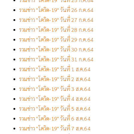
รวมข่าว "โควิด-19" วันที่ 26 ก.ค.64
รวมข่าว "โควิด-19" วันที่ 27 ก.ค.64
รวมข่าว "โควิด-19" วันที่ 28 ก.ค.64
รวมข่าว "โควิด-19" วันที่ 29 ก.ค.64
รวมข่าว "โควิด-19" วันที่ 30 ก.ค.64
รวมข่าว "โควิด-19" วันที่ 31 ก.ค.64
รวมข่าว "โควิด-19" วันที่ 1 ส.ค.64
รวมข่าว "โควิด-19" วันที่ 2 ส.ค.64
รวมข่าว "โควิด-19" วันที่ 3 ส.ค.64
รวมข่าว "โควิด-19" วันที่ 4 ส.ค.64
รวมข่าว "โควิด-19" วันที่ 5 ส.ค.64
รวมข่าว "โควิด-19" วันที่ 6 ส.ค.64
รวมข่าว "โควิด-19" วันที่ 7 ส.ค.64