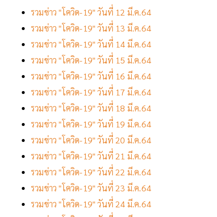
รวมข่าว "โควิด-19" วันที่ 12 มี.ค.64
รวมข่าว "โควิด-19" วันที่ 13 มี.ค.64
รวมข่าว "โควิด-19" วันที่ 14 มี.ค.64
รวมข่าว "โควิด-19" วันที่ 15 มี.ค.64
รวมข่าว "โควิด-19" วันที่ 16 มี.ค.64
รวมข่าว "โควิด-19" วันที่ 17 มี.ค.64
รวมข่าว "โควิด-19" วันที่ 18 มี.ค.64
รวมข่าว "โควิด-19" วันที่ 19 มี.ค.64
รวมข่าว "โควิด-19" วันที่ 20 มี.ค.64
รวมข่าว "โควิด-19" วันที่ 21 มี.ค.64
รวมข่าว "โควิด-19" วันที่ 22 มี.ค.64
รวมข่าว "โควิด-19" วันที่ 23 มี.ค.64
รวมข่าว "โควิด-19" วันที่ 24 มี.ค.64