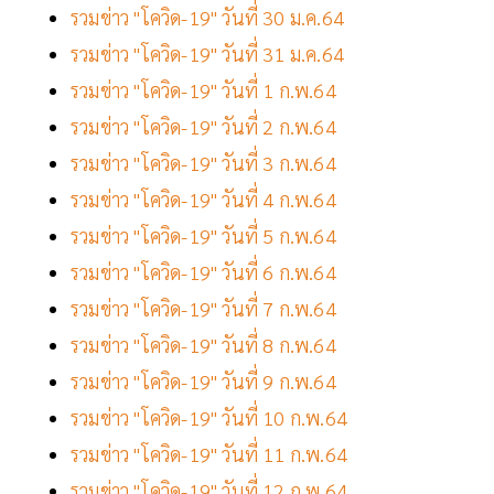
รวมข่าว "โควิด-19" วันที่ 30 ม.ค.64
รวมข่าว "โควิด-19" วันที่ 31 ม.ค.64
รวมข่าว "โควิด-19" วันที่ 1 ก.พ.64
รวมข่าว "โควิด-19" วันที่ 2 ก.พ.64
รวมข่าว "โควิด-19" วันที่ 3 ก.พ.64
รวมข่าว "โควิด-19" วันที่ 4 ก.พ.64
รวมข่าว "โควิด-19" วันที่ 5 ก.พ.64
รวมข่าว "โควิด-19" วันที่ 6 ก.พ.64
รวมข่าว "โควิด-19" วันที่ 7 ก.พ.64
รวมข่าว "โควิด-19" วันที่ 8 ก.พ.64
รวมข่าว "โควิด-19" วันที่ 9 ก.พ.64
รวมข่าว "โควิด-19" วันที่ 10 ก.พ.64
รวมข่าว "โควิด-19" วันที่ 11 ก.พ.64
รวมข่าว "โควิด-19" วันที่ 12 ก.พ.64