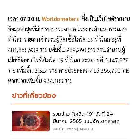
เวลา 07.10 น.
Worldometers
ซึ่งเป็นเว็บไซต์รายงาน
ข้อมูลล่าสุดที่มีการรวบรวมจากหน่วยงานด้านสาธารณสุข
ทั่วโลก รายงานจำนวนผู้ติดเชื้อโควิด-19 ทั่วโลก อยู่ที่
481,858,939 ราย เพิ่มขึ้น 989,260 ราย ส่วนจำนวนผู้
เสียชีวิตจากไวรัสโควิด-19 ทั่วโลก สะสมอยู่ที่ 6,147,878
ราย เพิ่มขึ้น 2,324 ราย หายป่วยสะสม 416,256,790 ราย
หายป่วยเพิ่มขึ้น 934,183 ราย
ข่าวที่เกี่ยวข้อง
รวมข่าว "โควิด-19" วันที่ 24
มีนาคม 2565 แบบอัพเดทล่าสุด
24 มี.ค. 2565 | 14:40 น.