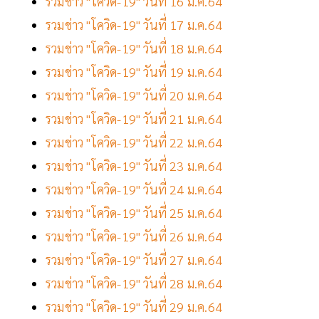
รวมข่าว "โควิด-19" วันที่ 16 ม.ค.64
รวมข่าว "โควิด-19" วันที่ 17 ม.ค.64
รวมข่าว "โควิด-19" วันที่ 18 ม.ค.64
รวมข่าว "โควิด-19" วันที่ 19 ม.ค.64
รวมข่าว "โควิด-19" วันที่ 20 ม.ค.64
รวมข่าว "โควิด-19" วันที่ 21 ม.ค.64
รวมข่าว "โควิด-19" วันที่ 22 ม.ค.64
รวมข่าว "โควิด-19" วันที่ 23 ม.ค.64
รวมข่าว "โควิด-19" วันที่ 24 ม.ค.64
รวมข่าว "โควิด-19" วันที่ 25 ม.ค.64
รวมข่าว "โควิด-19" วันที่ 26 ม.ค.64
รวมข่าว "โควิด-19" วันที่ 27 ม.ค.64
รวมข่าว "โควิด-19" วันที่ 28 ม.ค.64
รวมข่าว "โควิด-19" วันที่ 29 ม.ค.64