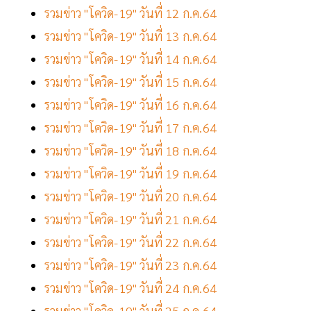
รวมข่าว "โควิด-19" วันที่ 12 ก.ค.64
รวมข่าว "โควิด-19" วันที่ 13 ก.ค.64
รวมข่าว "โควิด-19" วันที่ 14 ก.ค.64
รวมข่าว "โควิด-19" วันที่ 15 ก.ค.64
รวมข่าว "โควิด-19" วันที่ 16 ก.ค.64
รวมข่าว "โควิด-19" วันที่ 17 ก.ค.64
รวมข่าว "โควิด-19" วันที่ 18 ก.ค.64
รวมข่าว "โควิด-19" วันที่ 19 ก.ค.64
รวมข่าว "โควิด-19" วันที่ 20 ก.ค.64
รวมข่าว "โควิด-19" วันที่ 21 ก.ค.64
รวมข่าว "โควิด-19" วันที่ 22 ก.ค.64
รวมข่าว "โควิด-19" วันที่ 23 ก.ค.64
รวมข่าว "โควิด-19" วันที่ 24 ก.ค.64
รวมข่าว "โควิด-19" วันที่ 25 ก.ค.64