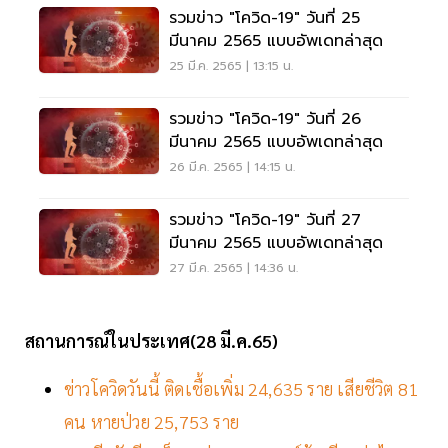
รวมข่าว "โควิด-19" วันที่ 25
มีนาคม 2565 แบบอัพเดทล่าสุด
25 มี.ค. 2565 | 13:15 น.
รวมข่าว "โควิด-19" วันที่ 26
มีนาคม 2565 แบบอัพเดทล่าสุด
26 มี.ค. 2565 | 14:15 น.
รวมข่าว "โควิด-19" วันที่ 27
มีนาคม 2565 แบบอัพเดทล่าสุด
27 มี.ค. 2565 | 14:36 น.
สถานการณ์ในประเทศ(28 มี.ค.65)
ข่าวโควิดวันนี้ ติดเชื้อเพิ่ม 24,635 ราย เสียชีวิต 81
คน หายป่วย 25,753 ราย