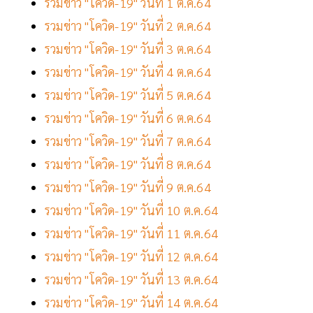
รวมข่าว "โควิด-19" วันที่ 1 ต.ค.64
รวมข่าว "โควิด-19" วันที่ 2 ต.ค.64
รวมข่าว "โควิด-19" วันที่ 3 ต.ค.64
รวมข่าว "โควิด-19" วันที่ 4 ต.ค.64
รวมข่าว "โควิด-19" วันที่ 5 ต.ค.64
รวมข่าว "โควิด-19" วันที่ 6 ต.ค.64
รวมข่าว "โควิด-19" วันที่ 7 ต.ค.64
รวมข่าว "โควิด-19" วันที่ 8 ต.ค.64
รวมข่าว "โควิด-19" วันที่ 9 ต.ค.64
รวมข่าว "โควิด-19" วันที่ 10 ต.ค.64
รวมข่าว "โควิด-19" วันที่ 11 ต.ค.64
รวมข่าว "โควิด-19" วันที่ 12 ต.ค.64
รวมข่าว "โควิด-19" วันที่ 13 ต.ค.64
รวมข่าว "โควิด-19" วันที่ 14 ต.ค.64