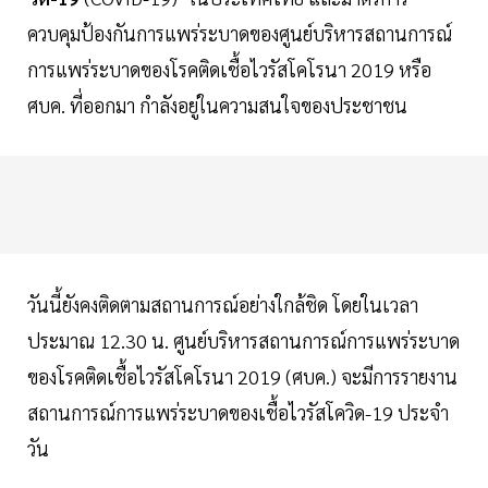
ควบคุมป้องกันการแพร่ระบาดของศูนย์บริหารสถานการณ์
การแพร่ระบาดของโรคติดเชื้อไวรัสโคโรนา 2019 หรือ
ศบค. ที่ออกมา กำลังอยู่ในความสนใจของประชาชน
วันนี้ยังคงติดตามสถานการณ์อย่างใกล้ชิด โดยในเวลา
ประมาณ 12.30 น. ศูนย์บริหารสถานการณ์การแพร่ระบาด
ของโรคติดเชื้อไวรัสโคโรนา 2019 (ศบค.) จะมีการรายงาน
สถานการณ์การแพร่ระบาดของเชื้อไวรัสโควิด-19 ประจำ
วัน