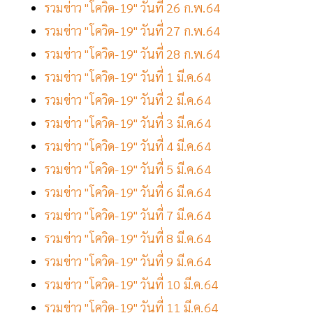
รวมข่าว "โควิด-19" วันที่ 26 ก.พ.64
รวมข่าว "โควิด-19" วันที่ 27 ก.พ.64
รวมข่าว "โควิด-19" วันที่ 28 ก.พ.64
รวมข่าว "โควิด-19" วันที่ 1 มี.ค.64
รวมข่าว "โควิด-19" วันที่ 2 มี.ค.64
รวมข่าว "โควิด-19" วันที่ 3 มี.ค.64
รวมข่าว "โควิด-19" วันที่ 4 มี.ค.64
รวมข่าว "โควิด-19" วันที่ 5 มี.ค.64
รวมข่าว "โควิด-19" วันที่ 6 มี.ค.64
รวมข่าว "โควิด-19" วันที่ 7 มี.ค.64
รวมข่าว "โควิด-19" วันที่ 8 มี.ค.64
รวมข่าว "โควิด-19" วันที่ 9 มี.ค.64
รวมข่าว "โควิด-19" วันที่ 10 มี.ค.64
รวมข่าว "โควิด-19" วันที่ 11 มี.ค.64