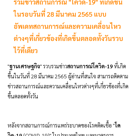
รวมข่าวสถานการณ์ "โควิด-19" ที่เกิดขึ้น
ในรอบวันที่ 28 มีนาคม 2565 แบบ
อัพเดทสถานการณ์และความเคลื่อนไหว
ต่างๆที่เกี่ยวข้องที่เกิดขึ้นตลอดทั้งวันรวบ
ไว้ที่เดียว
"
ฐานเศรษฐกิจ
" รวบรวมข่าว
สถานการณ์โควิด-19
ที่เกิด
ขึ้นในวันที่ 28 มีนาคม 2565 ผู้อ่านที่สนใจ สามารถติดตาม
ข่าวสถานการณ์และความเคลื่อนไหวต่างๆที่เกี่ยวข้องที่เกิด
ขึ้นตลอดทั้งวัน
หลังจากสถานการณ์การแพร่ระบาดของโรคติดเชื้อ "
โค
วิด-19
(COVID-19)" ในประเทศไทย และมาตรการ