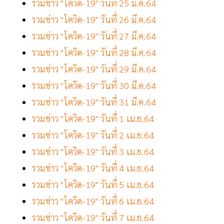
รวมข่าว "โควิด-19" วันที่ 25 มี.ค.64
รวมข่าว "โควิด-19" วันที่ 26 มี.ค.64
รวมข่าว "โควิด-19" วันที่ 27 มี.ค.64
รวมข่าว "โควิด-19" วันที่ 28 มี.ค.64
รวมข่าว "โควิด-19" วันที่ 29 มี.ค.64
รวมข่าว "โควิด-19" วันที่ 30 มี.ค.64
รวมข่าว "โควิด-19" วันที่ 31 มี.ค.64
รวมข่าว "โควิด-19" วันที่ 1 เม.ย.64
รวมข่าว "โควิด-19" วันที่ 2 เม.ย.64
รวมข่าว "โควิด-19" วันที่ 3 เม.ย.64
รวมข่าว "โควิด-19" วันที่ 4 เม.ย.64
รวมข่าว "โควิด-19" วันที่ 5 เม.ย.64
รวมข่าว "โควิด-19" วันที่ 6 เม.ย.64
รวมข่าว "โควิด-19" วันที่ 7 เม.ย.64