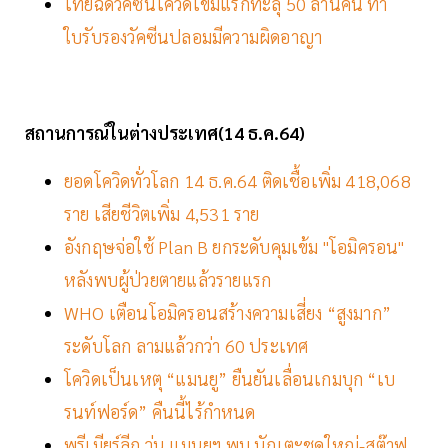
ไทยฉีดวัคซีนโควิดเข็มแรกทะลุ 50 ล้านคน ทำ
ใบรับรองวัคซีนปลอมมีความผิดอาญา
สถานการณ์ในต่างประเทศ(14
ธ.ค.64)
ยอดโควิดทั่วโลก 14 ธ.ค.64 ติดเชื้อเพิ่ม 418,068
ราย เสียชีวิตเพิ่ม 4,531 ราย
อังกฤษจ่อใช้ Plan B ยกระดับคุมเข้ม "โอมิครอน"
หลังพบผู้ป่วยตายแล้วรายแรก
WHO เตือนโอมิครอนสร้างความเสี่ยง “สูงมาก”
ระดับโลก ลามแล้วกว่า 60 ประเทศ
โควิดเป็นเหตุ “แมนยู” ยืนยันเลื่อนเกมบุก “เบ
รนท์ฟอร์ด” คืนนี้ไร้กำหนด
พรีเมียร์ลีก วุ่น แมนยูฯ พบ นักเตะชุดใหญ่-สต๊าฟ