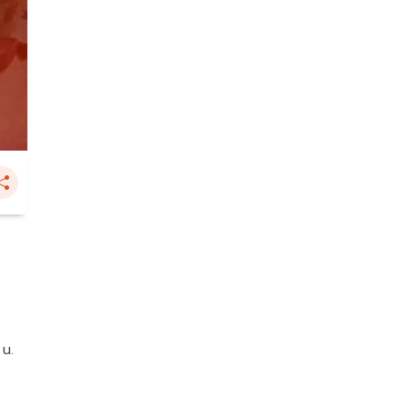
ด
 น.