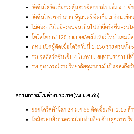
วัคซีนโควิดเข็มกระตุ้นควรฉีดอย่างไร เข็ม 4-5 จำ
วัคซีนไฟเซอร์ นายกรัฐมนตรี ฉีดเข็ม 4 ก่อนเยือ
ไม่ต้องกลัวโอมิครอนจนเกินไปถ้าฉีดวัคซีนครบโ
โควิดโคราช 128 รายเจอ3คลัสเตอร์ใหม่"แคมป์ค
กทม.เปิดผู้ติดเชื้อโควิดวันนี้ 1,130 ราย ครบทั้
รวมจุดฉีดวัคซีนเข็ม 4 ในกทม.-สมุทรปราการ มีที่ไ
รพ.จุฬาภรณ์ ราชวิทยาลัยจุฬาภรณ์ เปิดจองฉีดวั
สถานการณ์ในต่างประเทศ(24
ม
.ค.65)
ยอดโควิดทั่วโลก 24 ม.ค.65 ติดเชื้อเพิ่ม 2.15 
โอมิครอนยิ่งถ่างความไม่เท่าเทียมด้านสุขภาพ ว