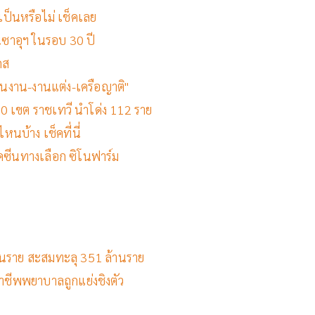
เป็นหรือไม่ เช็คเลย
นซาอุฯ ในรอบ 30 ปี
ดส
นงาน-งานแต่ง-เครือญาติ"
ง 50 เขต ราชเทวี นำโด่ง 112 ราย
หนบ้าง เช็คที่นี่
คซีนทางเลือก ซิโนฟาร์ม
ล้านราย สะสมทะลุ 351 ล้านราย
ิชาชีพพยาบาลถูกแย่งชิงตัว