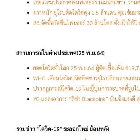
เชียงใหม่ประกาศพื้นที่เสี่ยง ร้านมีนามีข้าว -ร้า
ผวาหนัก ยุโรปติดโควิดพุ่ง 1.5 ล้านคน คุมเข้ม
สธ.จัดซื้อวัคซีนไฟเซอร์ 30 ล้านโดส ตั้งเป้าใช้ปี
สถานการณ์ในต่างประเทศ(25 พ.ย.64)
ยอดโควิดทั่วโลก 25 พ.ย.64 ผู้ติดเชื้อเพิ่ม 61
WHO เตือนโควิดปลิดชีพชาวยุโรปอีกหลายแสนค
ปรากฎการณ์โควิด-19 ในญี่ปุ่นการระบาดที่วูบไป
YG แถลงอาการ “ลิซ่า Blackpink” ยังแข็งแรงดี สม
รวมข่าว "โควิด-19" ระลอกใหม่ ย้อนหลัง