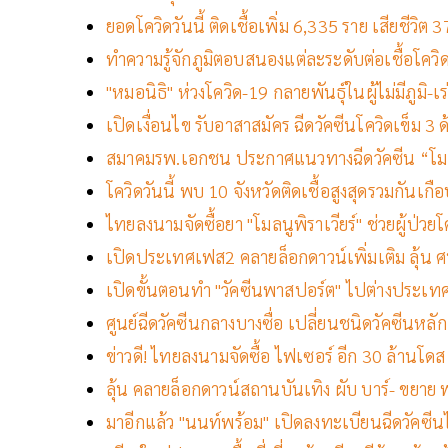
ยอดโควิดวันนี้ ติดเชื้อเพิ่ม 6,335 ราย เสียชีวิ
ทำความรู้จักภูมิตอบสนองแต่ละระดับต่อเชื้อโควิ
"หมอนิธิ" ห่วงโควิด-19 กลายพันธุ์ในผู้ไม่มีภูมิ-เร
เปิดเงื่อนไข รับอาสาสมัคร ฉีดวัคซีนโควิดเข็ม 3 
สมาคมรพ.เอกชน ประกาศแนวทางฉีดวัคซีน “โม
โควิดวันนี้ พบ 10 จังหวัดติดเชื้อสูงสุดรวมกันเ
ไทยลงนามจัดซื้อยา "โมลนูพิราเวียร์" ช่วยผู้ป่วยโ
เปิดประเทศเฟส2 คลายล็อกดาวน์เพิ่มเติม ลุ้น ศบ
เปิดขั้นตอนทำ "วัคซีนพาสปอร์ต" ไปต่างประเทศ
ศูนย์ฉีดวัคซีนกลางบางซื่อ เปลี่ยนชนิดวัคซีนหลัก
ข่าวดี! ไทยลงนามจัดซื้อ ไฟเซอร์ อีก 30 ล้านโดส
ลุ้น คลายล็อกดาวน์สถานบันเทิง ผับ บาร์- ขยาย พ.
มาอีกแล้ว "นนท์พร้อม" เปิดลงทะเบียนฉีดวัคซีนไ