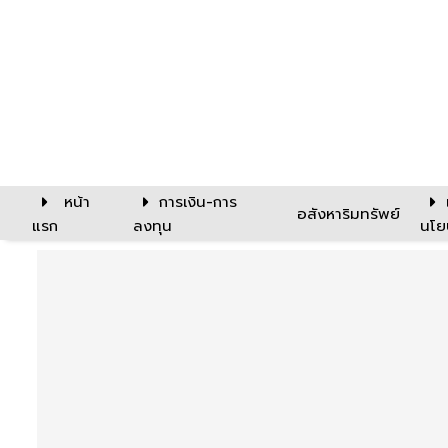
หน้า
การเงิน-การ
อสังหาริมทรัพย์
แรก
ลงทุน
นโย