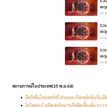
รวม
พฤศ
ล่าส
22 พ.
รวม
พฤศ
ล่าส
23 พ.
รวม
พฤศ
ล่าส
24 พ.
สถานการณ์ในประเทศ(25 พ.ย.64)
ฉีดวัคซีนไฟเซอร์ฟรี อ่างทอง เปิดวอล์คอินวันเดีย
โควิดชลบุรี คลัสเตอร์ทหารเรือติดเชื้อเพิ่ม 30 ร