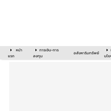
หน้า
การเงิน-การ
อสังหาริมทรัพย์
แรก
ลงทุน
นโย