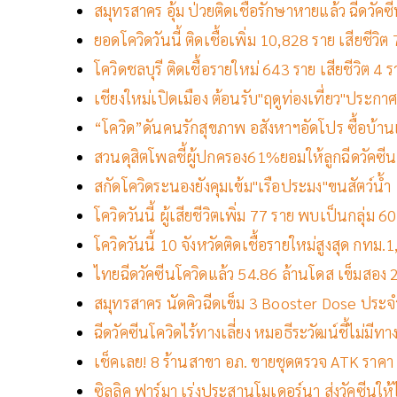
สมุทรสาคร อุ้ม ป่วยติดเชื้อรักษาหายแล้ว ฉีดวัคซีนโ
ยอดโควิดวันนี้ ติดเชื้อเพิ่ม 10,828 ราย เสียชีว
โควิดชลบุรี ติดเชื้อรายใหม่ 643 ราย เสียชีวิต 4 ร
เชียงใหม่เปิดเมือง ต้อนรับ"ฤดูท่องเที่ยว"ประกาศ
“โควิด”ดันคนรักสุขภาพ อสังหาฯอัดโปร ซื้อบ้
สวนดุสิตโพลชี้ผู้ปกครอง61%ยอมให้ลูกฉีดวัคซีนแ
สกัดโควิดระนองยังคุมเข้ม"เรือประมง"ขนสัตว์น้ำ
โควิดวันนี้ ผู้เสียชีวิตเพิ่ม 77 ราย พบเป็นกลุ่ม 
โควิดวันนี้ 10 จังหวัดติดเชื้อรายใหม่สูงสุด กทม
ไทยฉีดวัคซีนโควิดแล้ว 54.86 ล้านโดส เข็มสอ
สมุทรสาคร นัดคิวฉีดเข็ม 3 Booster Dose ประจ
ฉีดวัคซีนโควิดไร้ทางเลี่ยง หมอธีระวัฒน์ชี้ไม่มีทาง
เช็คเลย! 8 ร้านสาขา อภ. ขายชุดตรวจ ATK ราคา 40
ซิลลิค ฟาร์มา เร่งประสานโมเดอร์นา ส่งวัคซีนให้ไ