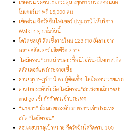
เช็คด่วน วัคซีนเข็มกระตุ้น อยุธยา รับวอล์คอินฉีด
โมเดอร์นา ฟรี 15,000 คน
เช็คด่วน ฉีดวัคซีนไฟเซอร์ ปทุมธานี ให้บริการ
Walk In ทุกเข็มวันนี้
โควิดชลบุรี ติดเชื้อรายใหม่ 128 ราย ยังลามจาก
หลายคลัสเตอร์ เสียชีวิต 2 ราย
"โอมิครอน" มาแน่ หมอยงชี้หนีไม่พ้น-มีโอกาสเกิด
คลัสเตอร์แพร่กระจายเชื้อ
ด่วน! สุราษฎร์ธานี พบผู้ติดเชื้อ "โอมิครอน"รายแรก
ด่วน! ยกระดับรับมือ"โอมิครอน"สธ.ชงยกเลิก test
and go เข้มกักตัวคนเข้าประเทศ
“นายกฯ” สั่ง สธ.ยกระดับ มาตรการเข้าประเทศ
สกัด “โอมิครอน”
สธ.เผยบรรลุเป้าหมาย ฉีดวัคซีนโควิดครบ 100