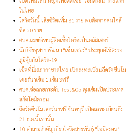
เปิดไทม์ไลน์!หญิงไทยติดเชื้อ“โอมิครอน”รายแรก
ในไทย
โควิดวันนี้ เสียชีวิตเพิ่ม 31 ราย พบติดจากคนใกล้
ชิด 20 ราย
ศบค.เผยยังพบผู้ติดเชื้อโควิดเป็นคลัสเตอร์
นักวิจัยจุฬาฯ พัฒนา "เซ็นเซอร์" ประยุกต์ใช้ตรวจ
ภูมิคุ้มกันโควิด-19
เช็คที่นี่!สภากาชาดไทย เปิดลงทะเบียนฉีดวัคซีนโม
เดอร์นาเข็ม 1,เข็ม 3ฟรี
ศบค.จ่อถกยกระดับ Test&Go คุมเข้มเปิดประเทศ
สกัดโอมิครอน
ฉีดวัคซีนโมเดอร์นาฟรี จันทบุรี เปิดลงทะเบียนถึง
21 ธ.ค.นี้เท่านั้น
10 คำถามสำคัญเกี่ยวโควิดสายพันธุ์ "โอมิครอน"