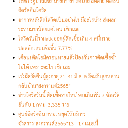
โฆษกรัฐบาลเผย"นายกฯ"ย้ำ ลดป่วย ลดตาย ต้องรีบ
ฉีดวัคซีนโควิด
อาการหลังติดโควิดเป็นอย่างไร มีอะไรบ้าง ส่งผลก
ระทบมากน้อยแค่ไหน เช็กเลย
โควิดวันนี้รวมatk ยอดผู้ติดเชื้อเกิน 4 หมื่นราย
ปอดอักเสบเพิ่มขึ้น 7.77%
เตือน! ติดโอมิครอนหายแล้วป้องกันการติดเชื้อซ้ำ
ไม่ได้ เพราะอะไร เช็กเลย
เร่งฉีดวัคซีนผู้สูงอายุ 21-31 มี.ค. พร้อมรับลูกหลาน
กลับบ้าน"สงกรานต์2565"
ข่าวโควิดวันนี้ ติดเชื้อรายใหม่ พบเกินพัน 3 จังหวัด
อันดับ 1 กทม. 3,335 ราย
ศูนย์ฉีดวัคซีน กทม. หยุดให้บริการ
ชั่วคราว"สงกรานต์2565"13 - 17 เม.ย.นี้