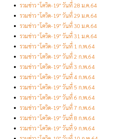
รวมข่าว "โควิด-19" วันที่ 28 ม.ค.64
รวมข่าว "โควิด-19" วันที่ 29 ม.ค.64
รวมข่าว "โควิด-19" วันที่ 30 ม.ค.64
รวมข่าว "โควิด-19" วันที่ 31 ม.ค.64
รวมข่าว "โควิด-19" วันที่ 1 ก.พ.64
รวมข่าว "โควิด-19" วันที่ 2 ก.พ.64
รวมข่าว "โควิด-19" วันที่ 3 ก.พ.64
รวมข่าว "โควิด-19" วันที่ 4 ก.พ.64
รวมข่าว "โควิด-19" วันที่ 5 ก.พ.64
รวมข่าว "โควิด-19" วันที่ 6 ก.พ.64
รวมข่าว "โควิด-19" วันที่ 7 ก.พ.64
รวมข่าว "โควิด-19" วันที่ 8 ก.พ.64
รวมข่าว "โควิด-19" วันที่ 9 ก.พ.64
รวมข่าว "โควิด-19" วันที่ 10 ก.พ.64