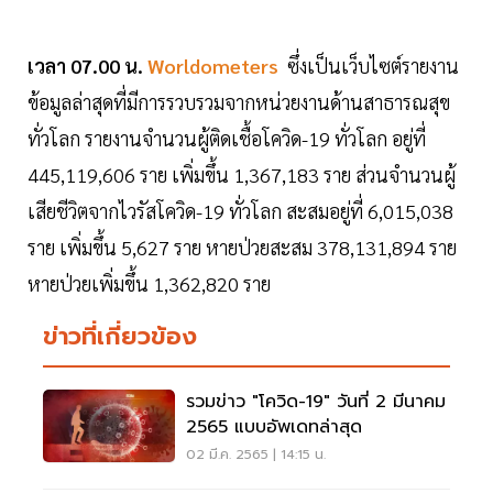
เวลา 07.00 น.
Worldometers
ซึ่งเป็นเว็บไซต์รายงาน
ข้อมูลล่าสุดที่มีการรวบรวมจากหน่วยงานด้านสาธารณสุข
ทั่วโลก รายงานจำนวนผู้ติดเชื้อโควิด-19 ทั่วโลก อยู่ที่
445,119,606 ราย เพิ่มขึ้น 1,367,183 ราย ส่วนจำนวนผู้
เสียชีวิตจากไวรัสโควิด-19 ทั่วโลก สะสมอยู่ที่ 6,015,038
ราย เพิ่มขึ้น 5,627 ราย หายป่วยสะสม 378,131,894 ราย
หายป่วยเพิ่มขึ้น 1,362,820 ราย
ข่าวที่เกี่ยวข้อง
รวมข่าว "โควิด-19" วันที่ 2 มีนาคม
2565 แบบอัพเดทล่าสุด
02 มี.ค. 2565 | 14:15 น.