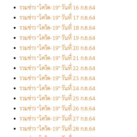
รวมข่าว "โควิด-19" วันที่ 16 ก.ย.64
รวมข่าว "โควิด-19" วันที่ 17 ก.ย.64
รวมข่าว "โควิด-19" วันที่ 18 ก.ย.64
รวมข่าว "โควิด-19" วันที่ 19 ก.ย.64
รวมข่าว "โควิด-19" วันที่ 20 ก.ย.64
รวมข่าว "โควิด-19" วันที่ 21 ก.ย.64
รวมข่าว "โควิด-19" วันที่ 22 ก.ย.64
รวมข่าว "โควิด-19" วันที่ 23 ก.ย.64
รวมข่าว "โควิด-19" วันที่ 24 ก.ย.64
รวมข่าว "โควิด-19" วันที่ 25 ก.ย.64
รวมข่าว "โควิด-19" วันที่ 26 ก.ย.64
รวมข่าว "โควิด-19" วันที่ 27 ก.ย.64
รวมข่าว "โควิด-19" วันที่ 28 ก.ย.64