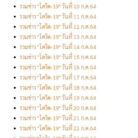
รวมข่าว "โควิด-19" วันที่ 10 ก.ค.64
รวมข่าว "โควิด-19" วันที่ 11 ก.ค.64
รวมข่าว "โควิด-19" วันที่ 12 ก.ค.64
รวมข่าว "โควิด-19" วันที่ 13 ก.ค.64
รวมข่าว "โควิด-19" วันที่ 14 ก.ค.64
รวมข่าว "โควิด-19" วันที่ 15 ก.ค.64
รวมข่าว "โควิด-19" วันที่ 16 ก.ค.64
รวมข่าว "โควิด-19" วันที่ 17 ก.ค.64
รวมข่าว "โควิด-19" วันที่ 18 ก.ค.64
รวมข่าว "โควิด-19" วันที่ 19 ก.ค.64
รวมข่าว "โควิด-19" วันที่ 20 ก.ค.64
รวมข่าว "โควิด-19" วันที่ 21 ก.ค.64
รวมข่าว "โควิด-19" วันที่ 22 ก.ค.64