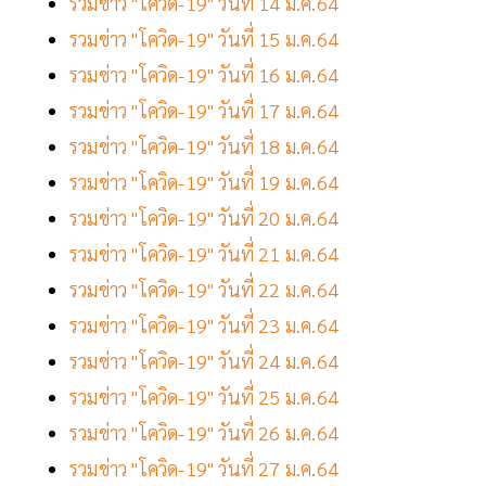
รวมข่าว "โควิด-19" วันที่ 14 ม.ค.64
รวมข่าว "โควิด-19" วันที่ 15 ม.ค.64
รวมข่าว "โควิด-19" วันที่ 16 ม.ค.64
รวมข่าว "โควิด-19" วันที่ 17 ม.ค.64
รวมข่าว "โควิด-19" วันที่ 18 ม.ค.64
รวมข่าว "โควิด-19" วันที่ 19 ม.ค.64
รวมข่าว "โควิด-19" วันที่ 20 ม.ค.64
รวมข่าว "โควิด-19" วันที่ 21 ม.ค.64
รวมข่าว "โควิด-19" วันที่ 22 ม.ค.64
รวมข่าว "โควิด-19" วันที่ 23 ม.ค.64
รวมข่าว "โควิด-19" วันที่ 24 ม.ค.64
รวมข่าว "โควิด-19" วันที่ 25 ม.ค.64
รวมข่าว "โควิด-19" วันที่ 26 ม.ค.64
รวมข่าว "โควิด-19" วันที่ 27 ม.ค.64