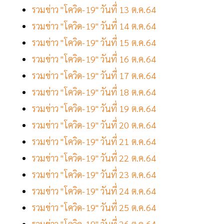
รวมข่าว "โควิด-19" วันที่ 13 ต.ค.64
รวมข่าว "โควิด-19" วันที่ 14 ต.ค.64
รวมข่าว "โควิด-19" วันที่ 15 ต.ค.64
รวมข่าว "โควิด-19" วันที่ 16 ต.ค.64
รวมข่าว "โควิด-19" วันที่ 17 ต.ค.64
รวมข่าว "โควิด-19" วันที่ 18 ต.ค.64
รวมข่าว "โควิด-19" วันที่ 19 ต.ค.64
รวมข่าว "โควิด-19" วันที่ 20 ต.ค.64
รวมข่าว "โควิด-19" วันที่ 21 ต.ค.64
รวมข่าว "โควิด-19" วันที่ 22 ต.ค.64
รวมข่าว "โควิด-19" วันที่ 23 ต.ค.64
รวมข่าว "โควิด-19" วันที่ 24 ต.ค.64
รวมข่าว "โควิด-19" วันที่ 25 ต.ค.64
รวมข่าว "โควิด-19" วันที่ 26 ต.ค.64