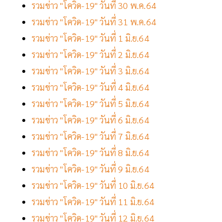
รวมข่าว "โควิด-19" วันที่ 30 พ.ค.64
รวมข่าว "โควิด-19" วันที่ 31 พ.ค.64
รวมข่าว "โควิด-19" วันที่ 1 มิ.ย.64
รวมข่าว "โควิด-19" วันที่ 2 มิ.ย.64
รวมข่าว "โควิด-19" วันที่ 3 มิ.ย.64
รวมข่าว "โควิด-19" วันที่ 4 มิ.ย.64
รวมข่าว "โควิด-19" วันที่ 5 มิ.ย.64
รวมข่าว "โควิด-19" วันที่ 6 มิ.ย.64
รวมข่าว "โควิด-19" วันที่ 7 มิ.ย.64
รวมข่าว "โควิด-19" วันที่ 8 มิ.ย.64
รวมข่าว "โควิด-19" วันที่ 9 มิ.ย.64
รวมข่าว "โควิด-19" วันที่ 10 มิ.ย.64
รวมข่าว "โควิด-19" วันที่ 11 มิ.ย.64
รวมข่าว "โควิด-19" วันที่ 12 มิ.ย.64