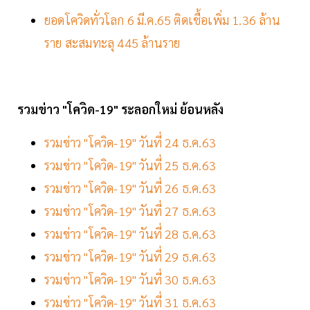
ยอดโควิดทั่วโลก 6 มี.ค.65 ติดเชื้อเพิ่ม 1.36 ล้าน
ราย สะสมทะลุ 445 ล้านราย
รวมข่าว "โควิด-19" ระลอกใหม่ ย้อนหลัง
รวมข่าว "โควิด-19" วันที่ 24 ธ.ค.63
รวมข่าว "โควิด-19" วันที่ 25 ธ.ค.63
รวมข่าว "โควิด-19" วันที่ 26 ธ.ค.63
รวมข่าว "โควิด-19" วันที่ 27 ธ.ค.63
รวมข่าว "โควิด-19" วันที่ 28 ธ.ค.63
รวมข่าว "โควิด-19" วันที่ 29 ธ.ค.63
รวมข่าว "โควิด-19" วันที่ 30 ธ.ค.63
รวมข่าว "โควิด-19" วันที่ 31 ธ.ค.63