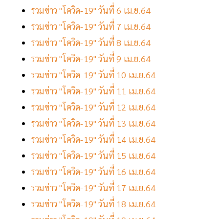
รวมข่าว "โควิด-19" วันที่ 6 เม.ย.64
รวมข่าว "โควิด-19" วันที่ 7 เม.ย.64
รวมข่าว "โควิด-19" วันที่ 8 เม.ย.64
รวมข่าว "โควิด-19" วันที่ 9 เม.ย.64
รวมข่าว "โควิด-19" วันที่ 10 เม.ย.64
รวมข่าว "โควิด-19" วันที่ 11 เม.ย.64
รวมข่าว "โควิด-19" วันที่ 12 เม.ย.64
รวมข่าว "โควิด-19" วันที่ 13 เม.ย.64
รวมข่าว "โควิด-19" วันที่ 14 เม.ย.64
รวมข่าว "โควิด-19" วันที่ 15 เม.ย.64
รวมข่าว "โควิด-19" วันที่ 16 เม.ย.64
รวมข่าว "โควิด-19" วันที่ 17 เม.ย.64
รวมข่าว "โควิด-19" วันที่ 18 เม.ย.64