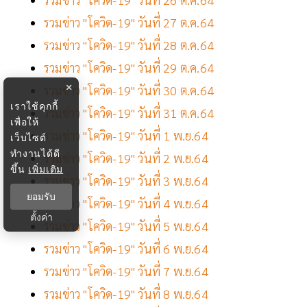
รวมข่าว "โควิด-19" วันที่ 27 ต.ค.64
รวมข่าว "โควิด-19" วันที่ 28 ต.ค.64
รวมข่าว "โควิด-19" วันที่ 29 ต.ค.64
×
รวมข่าว "โควิด-19" วันที่ 30 ต.ค.64
เราใช้คุกกี้
รวมข่าว "โควิด-19" วันที่ 31 ต.ค.64
เพื่อให้
รวมข่าว "โควิด-19" วันที่ 1 พ.ย.64
เว็บไซต์
ทำงานได้ดี
รวมข่าว "โควิด-19" วันที่ 2 พ.ย.64
ขึ้น
เพิ่มเติม
รวมข่าว "โควิด-19" วันที่ 3 พ.ย.64
ยอมรับ
รวมข่าว "โควิด-19" วันที่ 4 พ.ย.64
ตั้งค่า
รวมข่าว "โควิด-19" วันที่ 5 พ.ย.64
รวมข่าว "โควิด-19" วันที่ 6 พ.ย.64
รวมข่าว "โควิด-19" วันที่ 7 พ.ย.64
รวมข่าว "โควิด-19" วันที่ 8 พ.ย.64