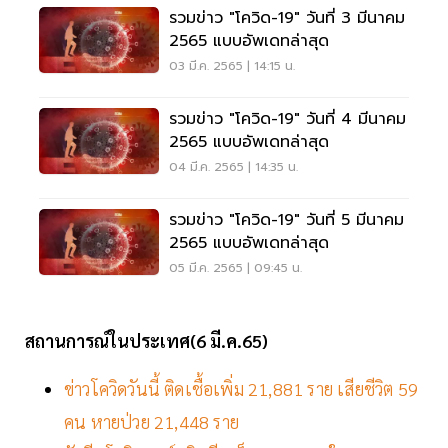
รวมข่าว "โควิด-19" วันที่ 3 มีนาคม
2565 แบบอัพเดทล่าสุด
03 มี.ค. 2565 | 14:15 น.
รวมข่าว "โควิด-19" วันที่ 4 มีนาคม
2565 แบบอัพเดทล่าสุด
04 มี.ค. 2565 | 14:35 น.
รวมข่าว "โควิด-19" วันที่ 5 มีนาคม
2565 แบบอัพเดทล่าสุด
05 มี.ค. 2565 | 09:45 น.
สถานการณ์ในประเทศ(6 มี.ค.65)
ข่าวโควิดวันนี้ ติดเชื้อเพิ่ม 21,881 ราย เสียชีวิต 59
คน หายป่วย 21,448 ราย