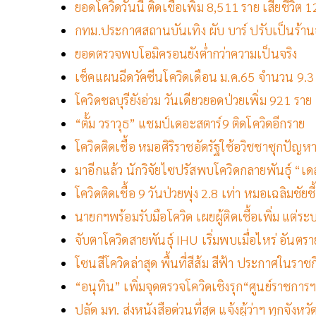
ยอดโควิดวันนี้ ติดเชื้อเพิ่ม 8,511 ราย เสียชีวิ
กทม.ประกาศสถานบันเทิง ผับ บาร์ ปรับเป็นร้า
ยอดตรวจพบโอมิครอนยังต่ำกว่าความเป็นจริง
เช็คแผนฉีดวัคซีนโควิดเดือน ม.ค.65 จำนวน 9.3 ล
โควิดชลบุรียังอ่วม วันเดียวยอดป่วยเพิ่ม 921 ราย
“ตั้ม วราวุธ” แชมป์เดอะสตาร์9 ติดโควิดอีกราย
โควิดติดเชื้อ หมอศิริราชอัดรัฐใช้อวิชชาซุกปัญห
มาอีกแล้ว นักวิจัยไซปรัสพบโควิดกลายพันธุ์ “
โควิดติดเชื้อ 9 วันป่วยพุ่ง 2.8 เท่า หมอเฉลิมชัย
นายกฯพร้อมรับมือโควิด เผยผู้ติดเชื้อเพิ่ม แต่ร
จับตาโควิดสายพันธุ์ IHU เริ่มพบเมื่อไหร่ อันต
โซนสีโควิดล่าสุด พื้นที่สีส้ม สีฟ้า ประกาศในรา
“อนุทิน” เพิ่มจุดตรวจโควิดเชิงรุก“ศูนย์ราชการ
ปลัด มท. ส่งหนังสือด่วนที่สุด แจ้งผู้ว่าฯ ทุกจัง