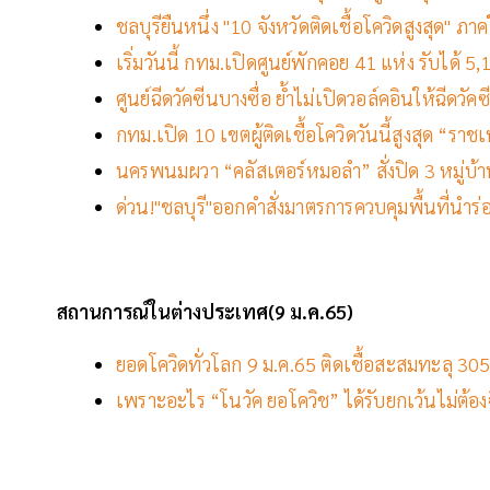
ชลบุรียืนหนึ่ง "10 จังหวัดติดเชื้อโควิดสูงสุด" ภาค
เริ่มวันนี้ กทม.เปิดศูนย์พักคอย 41 แห่ง รับได้ 5,
ศูนย์ฉีดวัคซีนบางซื่อ ย้ำไม่เปิดวอล์คอินให้ฉีดวัค
กทม.เปิด 10 เขตผู้ติดเชื้อโควิดวันนี้สูงสุด “ราช
นครพนมผวา “คลัสเตอร์หมอลำ” สั่งปิด 3 หมู่บ้
ด่วน!"ชลบุรี"ออกคำสั่งมาตรการควบคุมพื้นที่นำร่อ
สถานการณ์ในต่างประเทศ(9
ม
.ค.65)
ยอดโควิดทั่วโลก 9 ม.ค.65 ติดเชื้อสะสมทะลุ 305 
เพราะอะไร “โนวัค ยอโควิช” ได้รับยกเว้นไม่ต้อง