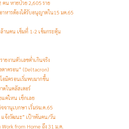
ต 12 คน หายป่วย 2,605 ราย
นอาหารต้องได้รับอนุญาตใน15 มค.65
้านคน เข็มที่ 1-2 เข็มกระตุ้น
ารายงานตัวเลขต่ำเกินจริง
เดลตาครอน” (Deltacron)
ชี้โอมิครอนเริ่มพบมากขึ้น
ะบาดในคลัสเตอร์
รายแค่ไหน เช็กเลย
ชกิจจานุเบกษา เริ่ม9ม.ค.65
ฯ แจ้งวัฒนะ” เป้าพันคน/วัน
หวัด Work from Home ถึง 31 ม.ค.