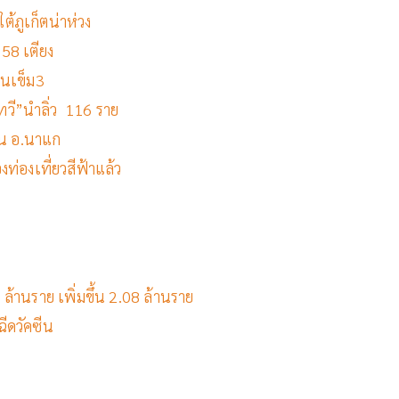
ใต้ภูเก็ตน่าห่วง
158 เตียง
ซีนเข็ม3
เทวี”นำลิ่ว 116 ราย
าน อ.นาแก
งท่องเที่ยวสีฟ้าแล้ว
ล้านราย เพิ่มขึ้น 2.08 ล้านราย
ฉีดวัคซีน