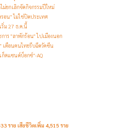
งไม่ยกเลิกจัดกิจกรรมปีใหม่
ิครอน" ไม่ใช่ปิดประเทศ
ิ่ม 27 ธ.ค.นี้
าชการ "ลาพักร้อน" ไปเมืองนอก
ะ" เตือนคนไทยรีบฉีดวัคซีน
ูเก็ตแซนด์บ็อกซ์"-AQ
33 ราย เสียชีวิตเพิ่ม 4,515 ราย