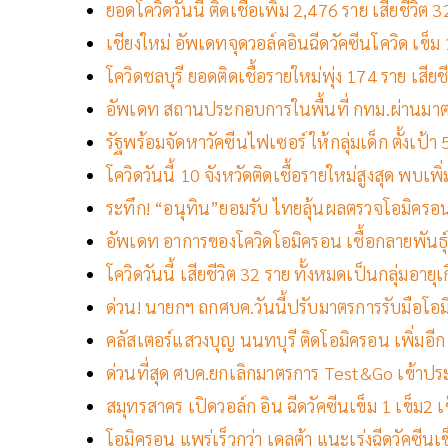
ยอดโควิดวันนี้ ติดเชื้อเพิ่ม 2,476 ราย เสียชีวิ
เชียงใหม่ อัพเดทจุดวอล์คอินฉีดวัคซีนโควิด เข็ม 1
โควิดชลบุรี ยอดติดเชื้อรายใหม่พุ่ง 174 ราย เสียช
อัพเดท สถานประกอบการในพื้นที่ กทม.ผ่านมาต
รัฐพร้อมจัดหาวัคซีนไฟเซอร์ ให้กลุ่มเด็ก ตั้งเป้า
โควิดวันนี้ 10 จังหวัดติดเชื้อรายใหม่สูงสุด พบเพิ
ระทึก! “อนุทิน”ยอมรับ ไทยลุ้นผลตรวจโอมิครอน
อัพเดท อาการของโควิดโอมิครอน เชื้อกลายพันธุ์ท
โควิดวันนี้ เสียชีวิต 32 ราย ทั้งหมดเป็นกลุ่มอายุเก
ด่วน! นายกฯ ถกศบค.วันนี้ปรับมาตรการรับมือโอม
คลัสเตอร์แสวงบุญ นนทบุรี ติดโอมิครอน เพิ่มอีก 
ด่วนที่สุด ศบค.ยกเลิกมาตรการ Test&Go เข้าป
สมุทรสาคร เปิดวอล์ก อิน ฉีดวัคซีนเข็ม 1 เข็ม2 
โอมิครอน แพร่เร็วกว่า เดลต้า แนะเร่งฉีดวัคซีนเข