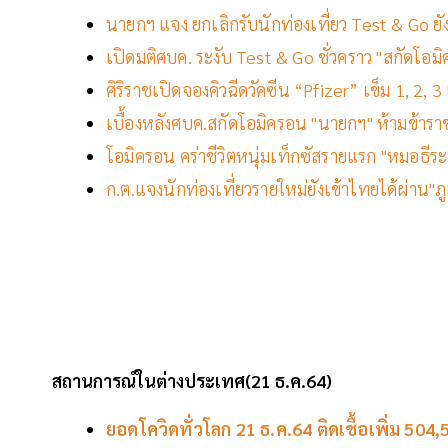
นายกฯ แจง ยกเลิกรับนักท่องเที่ยว Test & Go ยั
เปิดมติศบค. ระงับ Test & Go ชั่วคราว "สกัดโอม
ศิริราชเปิดจองคิวฉีดวัคซีน “Pfizer” เข็ม 1, 2, 3 เร
เบื้องหลังศบค.สกัดโอมิครอน "นายกฯ" ห้ามข้าร
โอมิครอน คร่าชีวิตหนุ่มเท็กซัสรายแรก "หมอธีร
ก.ต.แจงนักท่องเที่ยวรายใหม่ยังเข้าไทยได้ผ่าน"ภ
สถานการณ์ในต่างประเทศ(21
ธ.ค.64)
ยอดโควิดทั่วโลก 21 ธ.ค.64 ติดเชื้อเพิ่ม 504,5