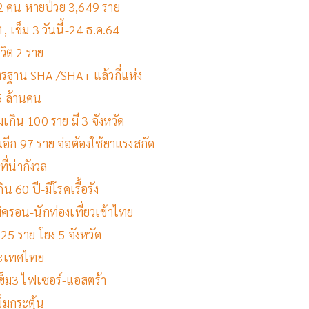
ต 32 คน หายป่วย 3,649 ราย
, เข็ม 3 วันนี้-24 ธ.ค.64
ีวิต 2 ราย
รฐาน SHA /SHA+ แล้วกี่แห่ง
 5 ล้านคน
่มเกิน 100 ราย มี 3 จังหวัด
อีก 97 ราย จ่อต้องใช้ยาแรงสกัด
ี่น่ากังวล
ิน 60 ปี-มีโรคเรื้อรัง
ิครอน-นักท่องเที่ยวเข้าไทย
25 ราย โยง 5 จังหวัด
ระเทศไทย
เข็ม3 ไฟเซอร์-แอสตร้า
็มกระตุ้น