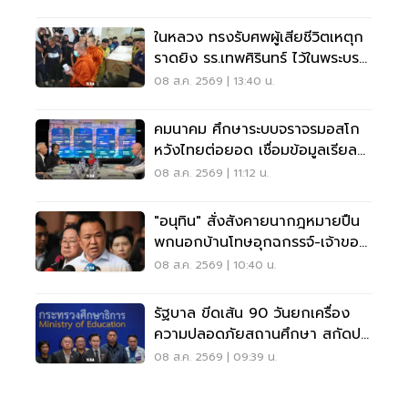
ในหลวง ทรงรับศพผู้เสียชีวิตเหตุก
ราดยิง รร.เทพศิรินทร์ ไว้ในพระบรม
ราชานุเคราะห์
08 ส.ค. 2569 | 13:40 น.
คมนาคม ศึกษาระบบจราจรมอสโก
หวังไทยต่อยอด เชื่อมข้อมูลเรียล
ไทม์ แก้รถติด
08 ส.ค. 2569 | 11:12 น.
"อนุทิน" สั่งสังคายนากฎหมายปืน
พกนอกบ้านโทษอุกฉกรรจ์-เจ้าของ
โดนหนัก
08 ส.ค. 2569 | 10:40 น.
รัฐบาล ขีดเส้น 90 วันยกเครื่อง
ความปลอดภัยสถานศึกษา สกัดปม
บูลลี่
08 ส.ค. 2569 | 09:39 น.