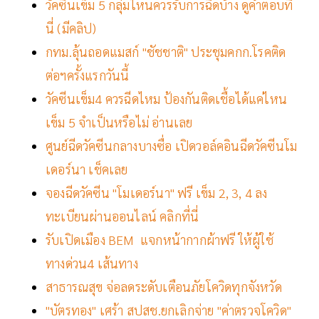
วัคซีนเข็ม 5 กลุ่มไหนควรรับการฉีดบ้าง ดูคำตอบที่
นี่ (มีคลิป)
กทม.ลุ้นถอดแมสก์ "ชัชชาติ" ประชุมคกก.โรคติด
ต่อฯครั้งแรกวันนี้
วัคซีนเข็ม4 ควรฉีดไหม ป้องกันติดเชื้อได้แค่ไหน
เข็ม 5 จำเป็นหรือไม่ อ่านเลย
ศูนย์ฉีดวัคซีนกลางบางซื่อ เปิดวอล์คอินฉีดวัคซีนโม
เดอร์นา เช็คเลย
จองฉีดวัคซีน "โมเดอร์นา" ฟรี เข็ม 2, 3, 4 ลง
ทะเบียนผ่านออนไลน์ คลิกที่นี่
รับเปิดเมือง BEM แจกหน้ากากผ้าฟรี ให้ผู้ใช้
ทางด่วน4 เส้นทาง
สาธารณสุข จ่อลดระดับเตือนภัยโควิดทุกจังหวัด
"บัตรทอง" เศร้า สปสช.ยกเลิกจ่าย "ค่าตรวจโควิด"