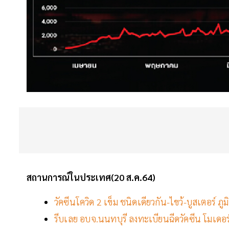
สถานการณ์ในประเทศ(20 ส.ค.64)
วัคซีนโควิด 2 เข็ม ชนิดเดียวกัน-ไขว้-บูสเตอร์ ภูม
รีบเลย อบจ.นนทบุรี ลงทะเบียนฉีดวัคซีน โมเดอร์