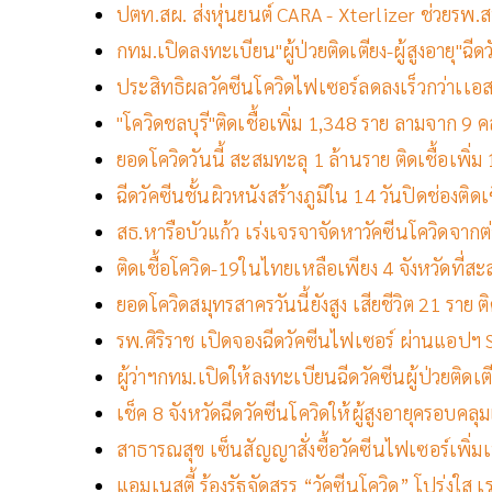
ปตท.สผ. ส่งหุ่นยนต์ CARA - Xterlizer ช่วยรพ.สน
กทม.เปิดลงทะเบียน"ผู้ป่วยติดเตียง-ผู้สูงอายุ"ฉีด
ประสิทธิผลวัคซีนโควิดไฟเซอร์ลดลงเร็วกว่าเเอ
"โควิดชลบุรี"ติดเชื้อเพิ่ม 1,348 ราย ลามจาก 9 คล
ยอดโควิดวันนี้ สะสมทะลุ 1 ล้านราย ติดเชื้อเพิ่ม
ฉีดวัคซีนชั้นผิวหนังสร้างภูมิใน 14 วันปิดช่องติดเ
สธ.หารือบัวแก้ว เร่งเจรจาจัดหาวัคซีนโควิดจากต
ติดเชื้อโควิด-19ในไทยเหลือเพียง 4 จังหวัดที่ส
ยอดโควิดสมุทรสาครวันนี้ยังสูง เสียชีวิต 21 ราย ติ
รพ.ศิริราช เปิดจองฉีดวัคซีนไฟเซอร์ ผ่านแอปฯ Si
ผู้ว่าฯกทม.เปิดให้ลงทะเบียนฉีดวัคซีนผู้ป่วยติดเต
เช็ค 8 จังหวัดฉีดวัคซีนโควิดให้ผู้สูงอายุครอบคล
สาธารณสุข เซ็นสัญญาสั่งซื้อวัคซีนไฟเซอร์เพิ่ม
แอมเนสตี้ ร้องรัฐจัดสรร “วัคซีนโควิด” โปร่งใส เร่