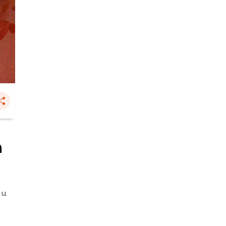
ด
 น.