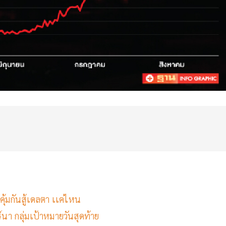
ิคุ้มกันสู้เดลตา เเค่ไหน
นา กลุ่มเป้าหมายวันสุดท้าย