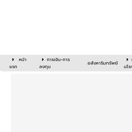
หน้า
การเงิน-การ
อสังหาริมทรัพย์
แรก
ลงทุน
นโย