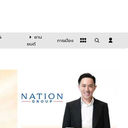
&
ยาน
การเมือง
ยนต์