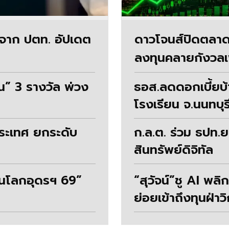
างจาก ปตท. อัปเดต
ดาวโจนส์ปิดตลาด
ลงทุนคลายกังวลเฟ
” 3 รางวัล พ่วง
ธอส.ลดดอกเบี้ยบ้
โรงเรียน จ.นนทบุร
วประเทศ ยกระดับ
ก.ล.ต. ร่วม ธปท.ย
สินทรัพย์ดิจิทัล
วนโลกอุดรฯ 69”
“สุวัจน์”ชู AI พล
ย่อยเข้าถึงทุนฝ่า