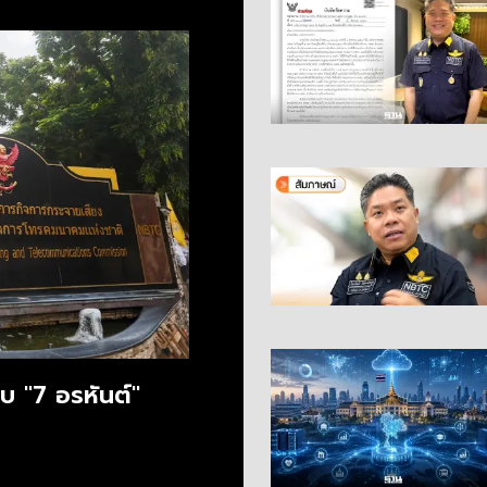
บ "7 อรหันต์"