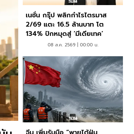
เนชั่น กรุ๊ป พลิกกำไรไตรมาส
2/69 แตะ 16.5 ล้านบาท โต
134% ปักหมุดสู่ ‘มีเดียเทค’
08 ส.ค. 2569 | 00:00 น.
บับ
จับตารัฐบาลขึ้นภาษี EV
จีน เพิ่มรับมือ “พายุไต้ฝุ่น