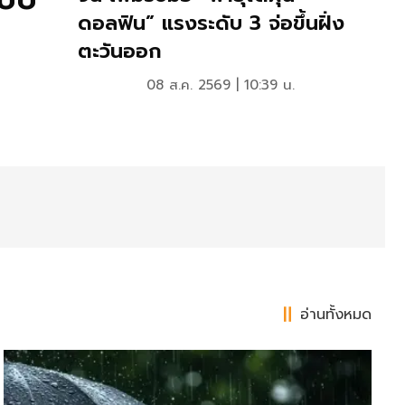
ดอลฟิน” แรงระดับ 3 จ่อขึ้นฝั่ง
แข่งยา
ตะวันออก
08 ส.ค. 2569 | 10:39 น.
0
อ่านทั้งหมด