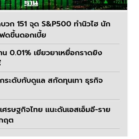
บวก 151 จุด S&P500 ทำนิวไฮ นัก
ดขึ้นดอกเบี้ย
าน 0.01% เยียวยาเหยื่อกราดยิง
ี
กระดับกับดูแล สกัดทุนเทา ธุรกิจ
ิกเศรษฐกิจไทย แนะดันเอสเอ็มอี-ราย
วิกฤต