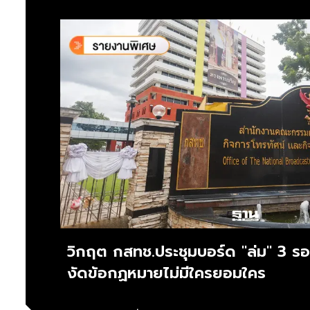
วิกฤต กสทช.ประชุมบอร์ด "ล่ม" 3 รอ
งัดข้อกฏหมายไม่มีใครยอมใคร