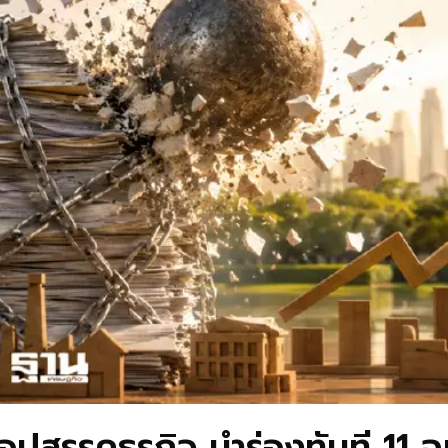
ุปสรรคธุรกิจ นำร่องทันที 11 ฉ