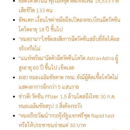
ยอดโควิดวันนี้ พุ่งไม่หยุด ติดเชื้อเพิ่ม 16,533 ราย
เสียชีวิต 133 คน
อัพเดท เงื่อนไขค่ายมือถือเปิดลงทะเบียนฉีดวัคซีน
โควิดอายุ 18 ปี ขึ้นไป
"หมอรามา"ไขข้อสงสัยการฉีดวัคซีนสลับยี่ห้อได้ผล
จริงหรือไม่
"นนท์พร้อม"นัดคิวฉีดวัคซีนโควิด Astra+Astra ผูู้
สูงอายุ 60 ปี ขึ้นไป เช็คเลย
ผงะ! หมอเฉลิมชัยคาด กทม. ยังมีผู้ติดเชื้อโควิดไม่
แสดงอาการอีกกว่า 5 แสนราย
ข่าวดี! วัคซีน Pfizer 1.5 ล้านโดสถึงไทย 30 ก.ค.
หมอเฉลิมชัยสรุป 3 สิ่งต้องระวัง
"หมอธีระวัฒน์"กระทุ้งรัฐแจกฟรีชุด Rapid test
หรือให้ประชาชนจ่ายแค่ 30 บาท