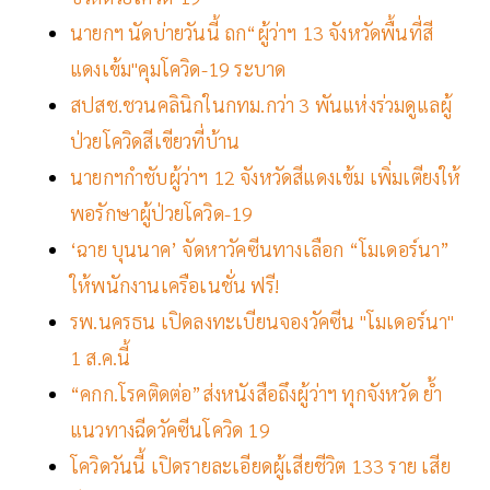
นายกฯ นัดบ่ายวันนี้ ถก“ผู้ว่าฯ 13 จังหวัดพื้นที่สี
แดงเข้ม"คุมโควิด-19 ระบาด
สปสช.ชวนคลินิกในกทม.กว่า 3 พันแห่งร่วมดูแลผู้
ป่วยโควิดสีเขียวที่บ้าน
นายกฯกำชับผู้ว่าฯ 12 จังหวัดสีแดงเข้ม เพิ่มเตียงให้
พอรักษาผู้ป่วยโควิด-19
‘ฉาย บุนนาค’ จัดหาวัคซีนทางเลือก “โมเดอร์นา”
ให้พนักงานเครือเนชั่น ฟรี!
รพ.นครธน เปิดลงทะเบียนจองวัคซีน "โมเดอร์นา"
1 ส.ค.นี้
“คกก.โรคติดต่อ”ส่งหนังสือถึงผู้ว่าฯ ทุกจังหวัด ย้ำ
แนวทางฉีดวัคซีนโควิด 19
โควิดวันนี้ เปิดรายละเอียดผู้เสียชีวิต 133 ราย เสีย