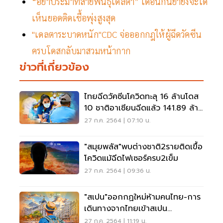
“อย่าประมาทสายพันธุ์เดลตา” เดือนกันยายังจะได้
เห็นยอดติดเชื้อพุ่งสูงสุด
"เดลตาระบาดหนัก"CDC จ่อออกกฎให้ผู้ฉีดวัคซีน
ครบโดสกลับมาสวมหน้ากาก
ข่าวที่เกี่ยวข้อง
ไทยฉีดวัคซีนโควิดทะลุ 16 ล้านโดส
10 ชาติอาเซียนฉีดแล้ว 141.89 ล้าน
โดส
27 ก.ค. 2564 | 07:10 น.
"สมุยพลัส"พบต่างชาติ2รายติดเขื้อ
โควิดแม้ฉีดไฟเซอร์ครบ2เข็ม
27 ก.ค. 2564 | 09:36 น.
"สเปน"ออกกฏใหม่ห้ามคนไทย-การ
เดินทางจากไทยเข้าสเปน
ยกเว้น6กลุ่ม
27 ก.ค. 2564 | 11:19 น.