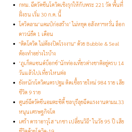
กทม. ฉีดวัคซีนโควิดเชิงรุกให้กับพระ 221 วัด พื้นที่
ฝั่งธน เริ่ม 30 ก.ค. นี้
โควิดลาม‘แคมป์ก่อสร้าง’ ไม่หยุด อสังหาฯหวั่น ล็อก
ดาวน์ยืด 1 เดือน
"ติดโควิด ไม่ต้องปิดโรงงาน" ด้วย Bubble & Seal
ต้องทำอย่างไรบ้าง
‘ภูเก็ตแซนด์บ็อกซ์’นักท่องเที่ยวต่างชาติอยู่ครบ 14
วันแล้วไปเที่ยวไหนต่อ
ยังหนัก!โควิดนครปฐม ติดเชื้อรายใหม่ 984 ราย เสีย
ชีวิต 9 ราย
ศูนย์ฉีดวัคซีนอมตะซิตี้ ชลบุรีลุยฉีดแรงงานตามม.33
หนุนเศรษฐกิจโต
เศร้า ดาราอาวุโส "เกชา เปลี่ยนวิถี" ในวัย 95 ปี เสีย
ชีวิตด้วยโควิด-19