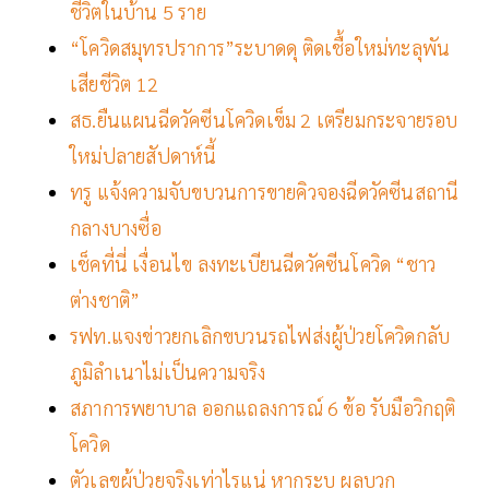
ชีวิตในบ้าน 5 ราย
“โควิดสมุทรปราการ”ระบาดดุ ติดเชื้อใหม่ทะลุพัน
เสียชีวิต 12
สธ.ยืนแผนฉีดวัคซีนโควิดเข็ม 2 เตรียมกระจายรอบ
ใหม่ปลายสัปดาห์นี้
ทรู แจ้งความจับขบวนการขายคิวจองฉีดวัคซีนสถานี
กลางบางซื่อ
เช็คที่นี่ เงื่อนไข ลงทะเบียนฉีดวัคซีนโควิด “ชาว
ต่างชาติ”
รฟท.แจงข่าวยกเลิกขบวนรถไฟส่งผู้ป่วยโควิดกลับ
ภูมิลำเนาไม่เป็นความจริง
สภาการพยาบาล ออกแถลงการณ์ 6 ข้อ รับมือวิกฤติ
โควิด
ตัวเลขผู้ป่วยจริงเท่าไรแน่ หากระบุ ผลบวก