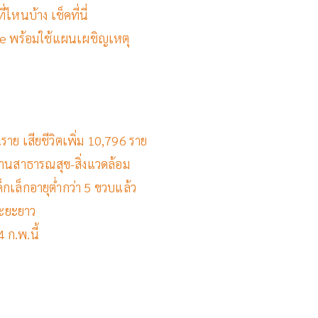
ไหนบ้าง เช็คที่นี่
te พร้อมใช้แผนเผชิญเหตุ
นราย เสียชีวิตเพิ่ม 10,796 ราย
านสาธารณสุข-สิ่งแวดล้อม
็กเล็กอายุต่ำกว่า 5 ขวบแล้ว
ระยะยาว
 ก.พ.นี้