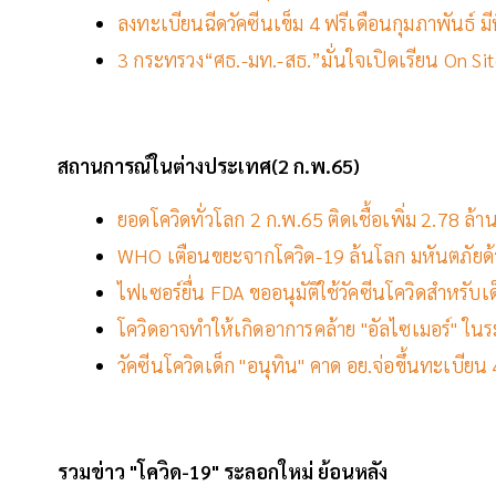
ลงทะเบียนฉีดวัคซีนเข็ม 4 ฟรีเดือนกุมภาพันธ์ มีที่
3 กระทรวง“ศธ.-มท.-สธ.”มั่นใจเปิดเรียน On Si
สถานการณ์ในต่างประเทศ(2
ก
.พ.65)
ยอดโควิดทั่วโลก 2 ก.พ.65 ติดเชื้อเพิ่ม 2.78 ล้า
WHO เตือนขยะจากโควิด-19 ล้นโลก มหันตภัยด้
ไฟเซอร์ยื่น FDA ขออนุมัติใช้วัคซีนโควิดสำหรับเด
โควิดอาจทำให้เกิดอาการคล้าย "อัลไซเมอร์" ใน
วัคซีนโควิดเด็ก "อนุทิน" คาด อย.จ่อขึ้นทะเบียน 4
รวมข่าว "โควิด-19" ระลอกใหม่ ย้อนหลัง