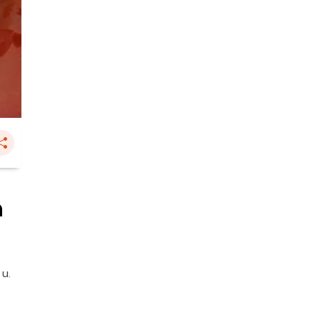
ด
 น.