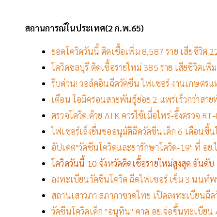
สถานการณ์ในประเทศ(2 ก.พ.65)
ยอดโควิดวันนี้ ติดเชื้อเพิ่ม 8,587 ราย เสียชีวิ
โควิดชลบุรี ติดเชื้อรายใหม่ 385 ราย เสียชีวิตเพิ่ม
รีบด่วน! วอล์คอินฉีดวัคซีน ไฟเซอร์ งานเกษตรแ
เตือน โอมิครอนสายพันธุ์ย่อย 2 แพร่เร็วกว่าสาย
ตรวจโควิด ด้วย ATK ควรใช้เมื่อไหร่-อึ้งตรวจ RT-
ไฟเซอร์เล็งยื่นขออนุมัติฉีดวัคซีนเด็ก 6 เดือนขึ้น
อัปเดต"วัคซีนโควิดและยารักษาโควิด-19" ที่ อย.ไ
โควิดวันนี้ 10 จังหวัดติดเชื้อรายใหม่สูงสุด อันด
ลงทะเบียนวัคซีนโควิด ฉีดไฟเซอร์ เข็ม 3 นนท์พ
สถานเสาวภา สภากาชาดไทย เปิดลงทะเบียนฉีดว
วัคซีนโควิดเด็ก "อนุทิน" คาด อย.จ่อขึ้นทะเบียน 4