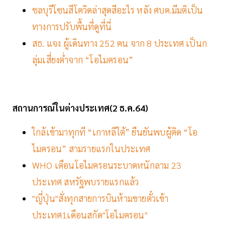
ชลบุรีโซนสีโควิดล่าสุดสีอะไร หลัง ศบค.มีมติเป็น
ทางการปรับพื้นที่ดูที่นี่
สธ. แจง ผู้เดินทาง 252 คน จาก 8 ประเทศ เป็นก
ลุ่มเสี่ยงต่ำจาก “โอไมครอน”
สถานการณ์ในต่างประเทศ(2
ธ.ค.64
)
ใกล้เข้ามาทุกที “เกาหลีใต้” ยืนยันพบผู้ติด “โอ
ไมครอน” สามรายแรกในประเทศ
WHO เตือนโอไมครอนระบาดหนักลาม 23
ประเทศ สหรัฐพบรายแรกแล้ว
"ญี่ปุ่น"สั่งทุกสายการบินห้ามขายตั๋วเข้า
ประเทศ1เดือนสกัด"โอไมครอน"