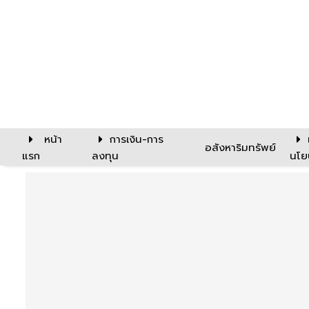
หน้า
การเงิน-การ
อสังหาริมทรัพย์
แรก
ลงทุน
นโย