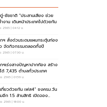
กตู่-ชัชชาติ "ประสานเสียง ช่วย
กันทำงาน เดินหน้าประเทศไปด้วยกัน
.ย. 2565 | 04:12 น.
กฯ สั่งด่วนระดมแผนกระตุ้นท่อง
่ยว จัดกิจกรรมตลอดทั้งปี
.ย. 2565 | 07:30 น.
กฯเร่งสางปัญหาปากท้อง สร้าง
ได้ 7,435 ตำบลทั่วประเทศ
.ย. 2565 | 01:59 น.
าเที่ยวด้วยกัน เฟส4" ชงครม.วัน
พิ่มอีก 1.5 ล้านสิทธิ เปิดจอง
.นี้
.ย. 2565 | 18:00 น.