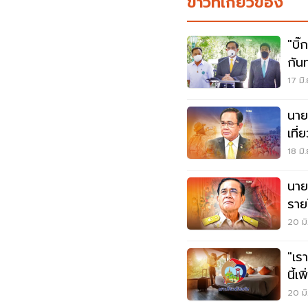
ข่าวที่เกี่ยวข้อง
"บิ๊
17 มิ
นาย
เที
18 มิ
นาย
ราย
20 มิ
"เร
นี้เ
1ก.ค
20 มิ