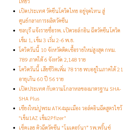
เที่ยว
เปิดประเทศ วัคซีนโควิดไทย อยู่จุดไหน สู่
ศูนย์กลางการผลิตวัคซีน
ชลบุรี แจ้งรายชื่อรพ. เปิดวอล์กอิน ฉีดวัคซีนโควิด
เข็ม 1, เข็ม 3 เริ่ม 2-6 พ.ย.
โควิดวันนี้ 10 จังหวัดติดเชื้อรายใหม่สูงสุด กทม.
789 ภาคใต้ 6 จังหวัด 2,148 ราย
โควิดวันนี้ เสียชีวิตเพิ่ม 78 ราย พบอยู่ในภาคใต้ 21
อายุเกิน 60 ปี 56 ราย
เปิดประเทศ กับความโกลาหลของมาตรฐาน SHA-
SHA Plus
เชียงใหม่ปูพรม ATK4มุมเมือง วอล์คอินฉีดสูตรไขว้
"เข็ม1AZ เข็ม2Pfizer"
เช็คเลย คิวฉีดวัคซีน “โมเดอร์นา” รพ.พริ้นซ์