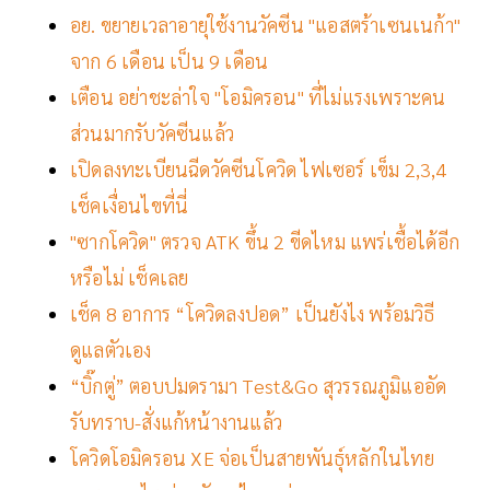
อย. ขยายเวลาอายุใช้งานวัคซีน "แอสตร้าเซนเนก้า"
จาก 6 เดือน เป็น 9 เดือน
เตือน อย่าชะล่าใจ "โอมิครอน" ที่ไม่แรงเพราะคน
ส่วนมากรับวัคซีนแล้ว
เปิดลงทะเบียนฉีดวัคซีนโควิด ไฟเซอร์ เข็ม 2,3,4
เช็คเงื่อนไขที่นี่
"ซากโควิด" ตรวจ ATK ขึ้น 2 ขีดไหม แพร่เชื้อได้อีก
หรือไม่ เช็คเลย
เช็ค 8 อาการ “โควิดลงปอด” เป็นยังไง พร้อมวิธี
ดูแลตัวเอง
“บิ๊กตู่” ตอบปมดรามา Test&Go สุวรรณภูมิแออัด
รับทราบ-สั่งแก้หน้างานแล้ว
โควิดโอมิครอน XE จ่อเป็นสายพันธุ์หลักในไทย