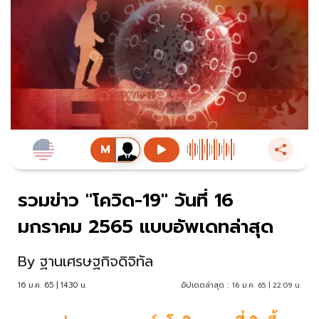
รวมข่าว "โควิด-19" วันที่ 16
มกราคม 2565 แบบอัพเดทล่าสุด
By
ฐานเศรษฐกิจดิจิทัล
16 ม.ค. 65 | 14:30 น.
อัปเดตล่าสุด :
16 ม.ค. 65 | 22:09 น.