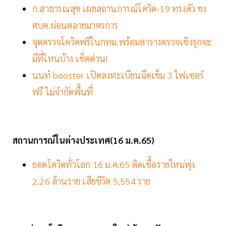
ก.สาธารณสุข เผยสถานการณ์โควิด-19 ทรงตัว ชง
ศบค.ผ่อนคลายมาตรการ
จุดตรวจโควิดฟรีในกทม.พร้อมตารางตรวจเชิงรุกจะ
มีที่ไหนบ้าง เช็คด่วน!
นนท์ booster เปิดลงทะเบียนฉีดเข็ม 3 ไฟเซอร์
ฟรี ไม่จำกัดพื้นที่
สถานการณ์ในต่างประเทศ(16
ม
.ค.65)
ยอดโควิดทั่วโลก 16 ม.ค.65 ติดเชื้อรายใหม่พุ่ง
2.26 ล้านราย เสียชีวิต 5,554 ราย