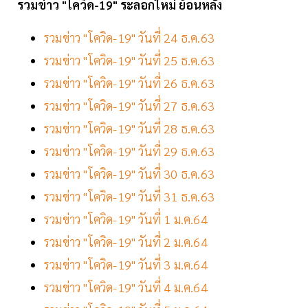
รวมข่าว "โควิด-19" ระลอกใหม่ ย้อนหลัง
รวมข่าว "โควิด-19" วันที่ 24 ธ.ค.63
รวมข่าว "โควิด-19" วันที่ 25 ธ.ค.63
รวมข่าว "โควิด-19" วันที่ 26 ธ.ค.63
รวมข่าว "โควิด-19" วันที่ 27 ธ.ค.63
รวมข่าว "โควิด-19" วันที่ 28 ธ.ค.63
รวมข่าว "โควิด-19" วันที่ 29 ธ.ค.63
รวมข่าว "โควิด-19" วันที่ 30 ธ.ค.63
รวมข่าว "โควิด-19" วันที่ 31 ธ.ค.63
รวมข่าว "โควิด-19" วันที่ 1 ม.ค.64
รวมข่าว "โควิด-19" วันที่ 2 ม.ค.64
รวมข่าว "โควิด-19" วันที่ 3 ม.ค.64
รวมข่าว "โควิด-19" วันที่ 4 ม.ค.64