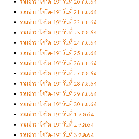
รวมข่าว "โควิด-19" วันที่ 20 ก.ย.64
รวมข่าว "โควิด-19" วันที่ 21 ก.ย.64
รวมข่าว "โควิด-19" วันที่ 22 ก.ย.64
รวมข่าว "โควิด-19" วันที่ 23 ก.ย.64
รวมข่าว "โควิด-19" วันที่ 24 ก.ย.64
รวมข่าว "โควิด-19" วันที่ 25 ก.ย.64
รวมข่าว "โควิด-19" วันที่ 26 ก.ย.64
รวมข่าว "โควิด-19" วันที่ 27 ก.ย.64
รวมข่าว "โควิด-19" วันที่ 28 ก.ย.64
รวมข่าว "โควิด-19" วันที่ 29 ก.ย.64
รวมข่าว "โควิด-19" วันที่ 30 ก.ย.64
รวมข่าว "โควิด-19" วันที่ 1 ต.ค.64
รวมข่าว "โควิด-19" วันที่ 2 ต.ค.64
รวมข่าว "โควิด-19" วันที่ 3 ต.ค.64