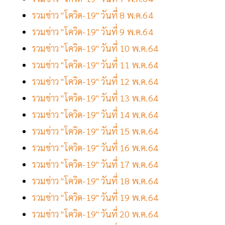
รวมข่าว "โควิด-19" วันที่ 8 พ.ค.64
รวมข่าว "โควิด-19" วันที่ 9 พ.ค.64
รวมข่าว "โควิด-19" วันที่ 10 พ.ค.64
รวมข่าว "โควิด-19" วันที่ 11 พ.ค.64
รวมข่าว "โควิด-19" วันที่ 12 พ.ค.64
รวมข่าว "โควิด-19" วันที่ 13 พ.ค.64
รวมข่าว "โควิด-19" วันที่ 14 พ.ค.64
รวมข่าว "โควิด-19" วันที่ 15 พ.ค.64
รวมข่าว "โควิด-19" วันที่ 16 พ.ค.64
รวมข่าว "โควิด-19" วันที่ 17 พ.ค.64
รวมข่าว "โควิด-19" วันที่ 18 พ.ค.64
รวมข่าว "โควิด-19" วันที่ 19 พ.ค.64
รวมข่าว "โควิด-19" วันที่ 20 พ.ค.64