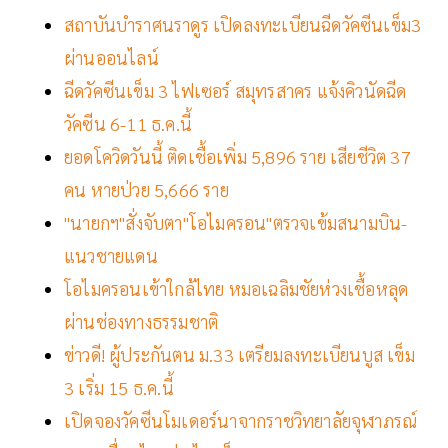
สถาบันบำราศนราดูร เปิดลงทะเบียนฉีดวัคซีนเข็ม3
ผ่านออนไลน์
ฉีดวัคซีนเข็ม 3 ไฟเซอร์ สมุทรสาคร แจ้งคิวนัดฉีด
วัคซีน 6-11 ธ.ค.นี้
ยอดโควิดวันนี้ ติดเชื้อเพิ่ม 5,896 ราย เสียชีวิต 37
คน หายป่วย 5,666 ราย
"นายกฯ"สั่งจับตา"โอไมครอน"ตรวจเข้มสนามบิน-
แนวชายแดน
โอไมครอนเข้าใกล้ไทย หมอเฉลิมชัยห่วงเชื้อหลุด
ผ่านช่องทางธรรมชาติ
ข่าวดี! ผู้ประกันตน ม.33 เตรียมลงทะเบียนบูส เข็ม
3 เริ่ม 15 ธ.ค.นี้
เปิดจองวัคซีนโมเดอร์นาจากราชวิทยาลัยจุฬาภรณ์