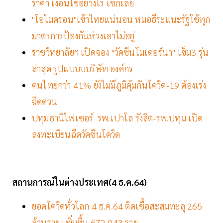
ราคา เงื่อนไขอย่างไร เช็กเลย
"โอไมครอน"เข้าไทยแน่นอน หมอธีระแนะรัฐใช้ทุก
มาตรการป้องกันห่วงเอาไม่อยู่
ราชวิทยาลัยฯ เปิดจอง "วัคซีนโมเดอร์นา" เข็ม3 รุ่น
ล่าสุด รูปแบบบบริษัท องค์กร
คนไทยกว่า 41% ยังไม่มีภูมิคุ้มกันโควิด-19 ต้องเร่ง
ฉีดด่วน
ปทุมธานีไฟเซอร์ รพ.เปาโล รังสิต-รพ.ปทุม เปิด
ลงทะเบียนฉีดวัคซีนโควิด
สถานการณ์ในต่างประเทศ(4
ธ.ค.64
)
ยอดโควิดทั่วโลก 4 ธ.ค.64 ติดเชื้อสะสมทะลุ 265
ล้านราย เพิ่มขึ้น 672,043 ราย