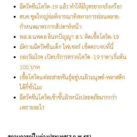
ฉีดวัคซีนโควิด-19 แล้ว ทำให้มีบุตรยากจริงหรือ?
ศบค.ชุดใหญ่จ่อพิจารณาทิศทางการผ่อนคลาย-
กำหนดมาตรการสัปดาห์หน้า
พล.อ.นพดล อินทปัญญา ส.ว. ติดเชื้อโควิด-19
มัดรวมฉีดวัคซีนเด็ก ไฟเซอร์ เช็คครบจบที่นี่
กองวัณโรค เปิดบริการตรวจโควิด -19 ราคาเริ่มต้น
100 บาท
เชื้อโควิดแต่ละสายพันธุ์อยู่บนผิวมนุษย์-พลาสติก
ได้กี่ชั่วโมง
ฉีดวัคซีนโควิดเข้าชั้นผิวหนังปลอดภัยมากกว่า
เพราะอะไร
สถานการณ์ในต่างประเทศ(3
ก
.พ.65)