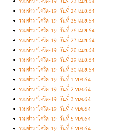
รวมข่าว "โควิด-19" วันที่ 23 เม.ย.64
รวมข่าว "โควิด-19" วันที่ 24 เม.ย.64
รวมข่าว "โควิด-19" วันที่ 25 เม.ย.64
รวมข่าว "โควิด-19" วันที่ 26 เม.ย.64
รวมข่าว "โควิด-19" วันที่ 27 เม.ย.64
รวมข่าว "โควิด-19" วันที่ 28 เม.ย.64
รวมข่าว "โควิด-19" วันที่ 29 เม.ย.64
รวมข่าว "โควิด-19" วันที่ 30 เม.ย.64
รวมข่าว "โควิด-19" วันที่ 1 พ.ค.64
รวมข่าว "โควิด-19" วันที่ 2 พ.ค.64
รวมข่าว "โควิด-19" วันที่ 3 พ.ค.64
รวมข่าว "โควิด-19" วันที่ 4 พ.ค.64
รวมข่าว "โควิด-19" วันที่ 5 พ.ค.64
รวมข่าว "โควิด-19" วันที่ 6 พ.ค.64