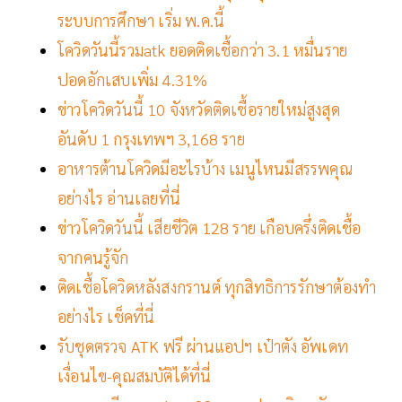
ระบบการศึกษา เริ่ม พ.ค.นี้
โควิดวันนี้รวมatk ยอดติดเชื้อกว่า 3.1 หมื่นราย
ปอดอักเสบเพิ่ม 4.31%
ข่าวโควิดวันนี้ 10 จังหวัดติดเชื้อรายใหม่สูงสุด
อันดับ 1 กรุงเทพฯ 3,168 ราย
อาหารต้านโควิดมีอะไรบ้าง เมนูไหนมีสรรพคุณ
อย่างไร อ่านเลยที่นี่
ข่าวโควิดวันนี้ เสียชีวิต 128 ราย เกือบครึ่งติดเชื้อ
จากคนรู้จัก
ติดเชื้อโควิดหลังสงกรานต์ ทุกสิทธิการรักษาต้องทำ
อย่างไร เช็คที่นี่
รับชุดตรวจ ATK ฟรี ผ่านแอปฯ เป๋าตัง อัพเดท
เงื่อนไข-คุณสมบัติได้ที่นี่