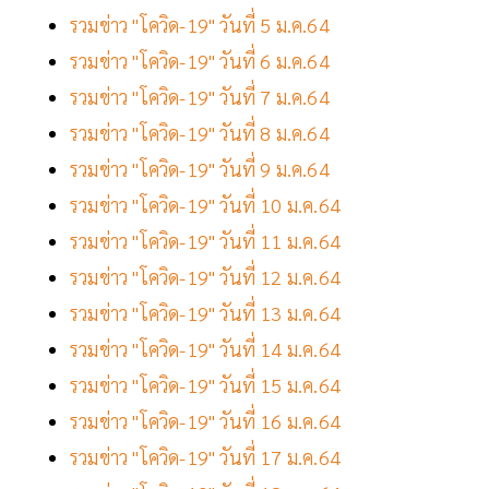
รวมข่าว "โควิด-19" วันที่ 5 ม.ค.64
รวมข่าว "โควิด-19" วันที่ 6 ม.ค.64
รวมข่าว "โควิด-19" วันที่ 7 ม.ค.64
รวมข่าว "โควิด-19" วันที่ 8 ม.ค.64
รวมข่าว "โควิด-19" วันที่ 9 ม.ค.64
รวมข่าว "โควิด-19" วันที่ 10 ม.ค.64
รวมข่าว "โควิด-19" วันที่ 11 ม.ค.64
รวมข่าว "โควิด-19" วันที่ 12 ม.ค.64
รวมข่าว "โควิด-19" วันที่ 13 ม.ค.64
รวมข่าว "โควิด-19" วันที่ 14 ม.ค.64
รวมข่าว "โควิด-19" วันที่ 15 ม.ค.64
รวมข่าว "โควิด-19" วันที่ 16 ม.ค.64
รวมข่าว "โควิด-19" วันที่ 17 ม.ค.64