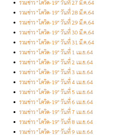
รวมข่าว "โควิด-19" วันที่ 27 มี.ค.64
รวมข่าว "โควิด-19" วันที่ 28 มี.ค.64
รวมข่าว "โควิด-19" วันที่ 29 มี.ค.64
รวมข่าว "โควิด-19" วันที่ 30 มี.ค.64
รวมข่าว "โควิด-19" วันที่ 31 มี.ค.64
รวมข่าว "โควิด-19" วันที่ 1 เม.ย.64
รวมข่าว "โควิด-19" วันที่ 2 เม.ย.64
รวมข่าว "โควิด-19" วันที่ 3 เม.ย.64
รวมข่าว "โควิด-19" วันที่ 4 เม.ย.64
รวมข่าว "โควิด-19" วันที่ 5 เม.ย.64
รวมข่าว "โควิด-19" วันที่ 6 เม.ย.64
รวมข่าว "โควิด-19" วันที่ 7 เม.ย.64
รวมข่าว "โควิด-19" วันที่ 8 เม.ย.64
รวมข่าว "โควิด-19" วันที่ 9 เม.ย.64