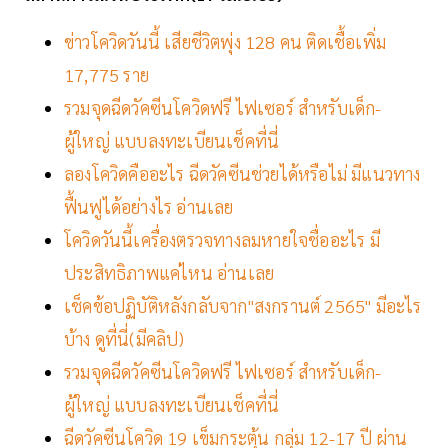
ข่าวโควิดวันนี้ เสียชีวิตพุ่ง 128 คน ติดเชื้อเพิ่ม
17,775 ราย
รวมจุดฉีดวัคซีนโควิดฟรี ไฟเซอร์ สำหรับเด็ก-
ผู้ใหญ่ แบบลงทะเบียนเช็คที่นี่
ลองโควิดคืออะไร ฉีดวัคซีนช่วยได้หรือไม่ มีแนวทาง
ฟื้นฟูได้อย่างไร อ่านเลย
โควิดวันนี้เครื่องตรวจทางลมหายใจชื่ออะไร มี
ประสิทธิภาพแค่ไหน อ่านเลย
เช็คข้อปฏิบัติหลังกลับจาก"สงกรานต์ 2565" มีอะไร
บ้าง ดูที่นี่(มีคลิป)
รวมจุดฉีดวัคซีนโควิดฟรี ไฟเซอร์ สำหรับเด็ก-
ผู้ใหญ่ แบบลงทะเบียนเช็คที่นี่
ฉีดวัคซีนโควิด 19 เข็มกระตุ้น กลุ่ม 12-17 ปี ผ่าน