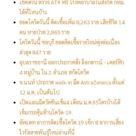
เช็คด่วน ตรวจ ATK ฟรี โรงพยาบาลในสังกัด กทม.
ได้ที่ไหนบ้าง
ยอดโควิดวันนี้ ติดเชื้อเพิ่ม 8,263 ราย เสียชีวิต 14
คน หายป่วย 2,865 ราย
โควิดวันนี้ ชลบุรี ยอดติดเชื้อรายใหม่พุ่งต่อเนื่อง
ล่าสุด 847 ราย
อุบลราชธานี ออกประกาศสั่ง ล็อกดาวน์ - เคอร์ฟิว
4 หมู่บ้าน ใน 2 อำเภอ สกัดโควิด
จ.นนท์ ประกาศ walk-in ฉีด AstraZeneca ตั้งแต่
12 ม.ค. เป็นต้นไป
เปิดแผนฉีดวัคซีนเข็ม4 เดือน ม.ค.65ใครบ้างได้
เข็มกระตุ้นต้านโควิด-19
อัพเดท อาการติดเชื้อโควิด 19 เช็ก 8 อาการเสี่ยง
ไวรัสสายพันธุ์ใหม่อ่านที่นี่