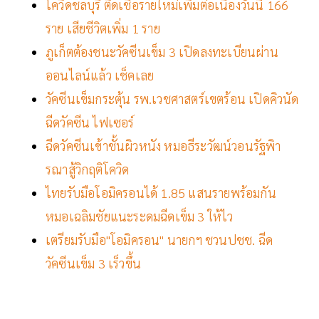
โควิดชลบุรี ติดเชื้อรายใหม่เพิ่มต่อเนื่องวันนี้ 166
ราย เสียชีวิตเพิ่ม 1 ราย
ภูเก็ตต้องชนะวัคซีนเข็ม 3 เปิดลงทะเบียนผ่าน
ออนไลน์แล้ว เช็คเลย
วัคซีนเข็มกระตุ้น รพ.เวชศาสตร์เขตร้อน เปิดคิวนัด
ฉีดวัคซีน ไฟเซอร์
ฉีดวัคซีนเข้าชั้นผิวหนัง หมอธีระวัฒน์วอนรัฐพิา
รณาสู้วิกฤติโควิด
ไทยรับมือโอมิครอนได้ 1.85 แสนรายพร้อมกัน
หมอเฉลิมชัยแนะระดมฉีดเข็ม 3 ให้ไว
เตรียมรับมือ"โอมิครอน" นายกฯ ชวนปชช. ฉีด
วัคซีนเข็ม 3 เร็วขึ้น