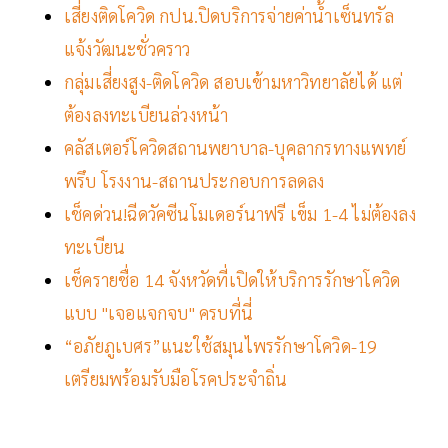
เสี่ยงติดโควิด กปน.ปิดบริการจ่ายค่าน้ำเซ็นทรัล
แจ้งวัฒนะชั่วคราว
กลุ่มเสี่ยงสูง-ติดโควิด สอบเข้ามหาวิทยาลัยได้ แต่
ต้องลงทะเบียนล่วงหน้า
คลัสเตอร์โควิดสถานพยาบาล-บุคลากรทางแพทย์
พรึบ โรงงาน-สถานประกอบการลดลง
เช็คด่วน!ฉีดวัคซีนโมเดอร์นาฟรี เข็ม 1-4 ไม่ต้องลง
ทะเบียน
เช็ครายชื่อ 14 จังหวัดที่เปิดให้บริการรักษาโควิด
แบบ "เจอแจกจบ" ครบที่นี่
“อภัยภูเบศร”แนะใช้สมุนไพรรักษาโควิด-19
เตรียมพร้อมรับมือโรคประจำถิ่น