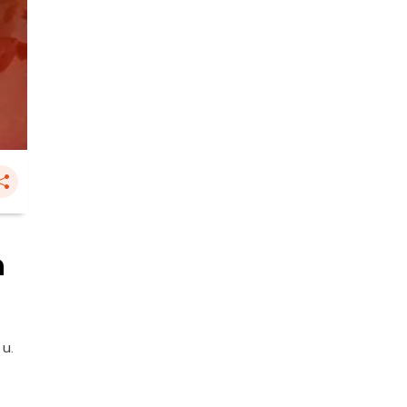
ด
 น.