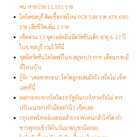
คน หายป่วย 11,551 ราย
โควิดชลบุรี ติดเชื้อรายใหม่ PCR 548 ราย ATK 680
ราย เสียชีวิตเพิ่ม 2 ราย
เช็คด่วน 13 จุดวอล์คอินฉีดวัคซีนเด็ก อายุ 6-17 ปี
ในจ.ชลบุรี รวมไว้ที่นี่
จุดฉีดวัคซีนโควิดฟรีในจ.สมุทรปราการ เดือนก.พ.มี
ที่ไหนบ้าง
รู้จัก "เดลตาครอน" โควิดลูกผสมมีจริง หรือไม่ เช็ค
เลยที่นี่
ผลกระทบจากโควิด19 รัฐยังแบกไหวหรือไม่ ควร
ปรับแนวทางรับมืออย่างไร เช็คเลย
กรุงเทพโพลล์เผยผลสำรวจ พบคนกลัวโควิด ทำ
ชาวพุทธเข้าวัดในวันมาฆบูชาน้อยลง