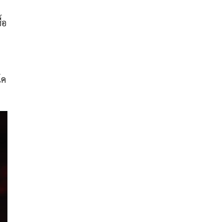
้อ
โค