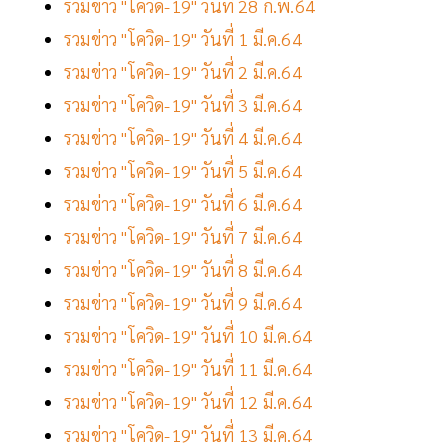
รวมข่าว "โควิด-19" วันที่ 28 ก.พ.64
รวมข่าว "โควิด-19" วันที่ 1 มี.ค.64
รวมข่าว "โควิด-19" วันที่ 2 มี.ค.64
รวมข่าว "โควิด-19" วันที่ 3 มี.ค.64
รวมข่าว "โควิด-19" วันที่ 4 มี.ค.64
รวมข่าว "โควิด-19" วันที่ 5 มี.ค.64
รวมข่าว "โควิด-19" วันที่ 6 มี.ค.64
รวมข่าว "โควิด-19" วันที่ 7 มี.ค.64
รวมข่าว "โควิด-19" วันที่ 8 มี.ค.64
รวมข่าว "โควิด-19" วันที่ 9 มี.ค.64
รวมข่าว "โควิด-19" วันที่ 10 มี.ค.64
รวมข่าว "โควิด-19" วันที่ 11 มี.ค.64
รวมข่าว "โควิด-19" วันที่ 12 มี.ค.64
รวมข่าว "โควิด-19" วันที่ 13 มี.ค.64