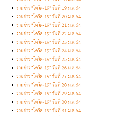
รวมข่าว "โควิด-19" วันที่ 19 ม.ค.64
รวมข่าว "โควิด-19" วันที่ 20 ม.ค.64
รวมข่าว "โควิด-19" วันที่ 21 ม.ค.64
รวมข่าว "โควิด-19" วันที่ 22 ม.ค.64
รวมข่าว "โควิด-19" วันที่ 23 ม.ค.64
รวมข่าว "โควิด-19" วันที่ 24 ม.ค.64
รวมข่าว "โควิด-19" วันที่ 25 ม.ค.64
รวมข่าว "โควิด-19" วันที่ 26 ม.ค.64
รวมข่าว "โควิด-19" วันที่ 27 ม.ค.64
รวมข่าว "โควิด-19" วันที่ 28 ม.ค.64
รวมข่าว "โควิด-19" วันที่ 29 ม.ค.64
รวมข่าว "โควิด-19" วันที่ 30 ม.ค.64
รวมข่าว "โควิด-19" วันที่ 31 ม.ค.64