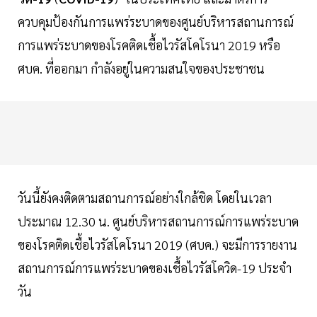
ควบคุมป้องกันการแพร่ระบาดของศูนย์บริหารสถานการณ์
การแพร่ระบาดของโรคติดเชื้อไวรัสโคโรนา 2019 หรือ
ศบค. ที่ออกมา กำลังอยู่ในความสนใจของประชาชน
วันนี้ยังคงติดตามสถานการณ์อย่างใกล้ชิด โดยในเวลา
ประมาณ 12.30 น. ศูนย์บริหารสถานการณ์การแพร่ระบาด
ของโรคติดเชื้อไวรัสโคโรนา 2019 (ศบค.) จะมีการรายงาน
สถานการณ์การแพร่ระบาดของเชื้อไวรัสโควิด-19 ประจำ
วัน