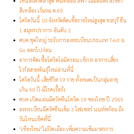
โซนสีโควิดล่าสุด พื้นที่สีส้ม สีฟ้า ไม่มีสีแดง สีเขียว
สีเหลือง เริ่ม9ม.ค.65
โควิดวันนี้ 10 จังหวัดติดเชื้อรายใหม่สูงสุด ชลบุรี ยืน
1 สมุทรปราการ อันดับ 2
ศบค.ชุดใหญ่ ระงับการลงทะเบียนประเภท Test &
Go ออกไปก่อน
อาการติดเชื้อโควิดโอมิครอน เช็ก 8 อาการเสี่ยง
ไวรัสสายพันธุ์ใหม่อ่านที่นี่
โควิดวันนี้ เสียชีวิต 19 ราย ทั้งหมดเป็นกลุ่มอายุ
เกิน 60 ปี-มีโรคเรื้อรัง
ศบค.เปิดแผนฉีดวัคซีนโควิด-19 ของไทย ปี 2565
ลงทะเบียนฉีดวัคซีนเข็ม 3 ไฟเซอร์ นนท์พร้อม ถึง
วันไหนเช็คที่นี่
"เชียงใหม่"ไม่ปิดเมือง เพิ่มความเข้มมาตรการ