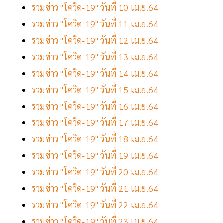
รวมข่าว "โควิด-19" วันที่ 10 เม.ย.64
รวมข่าว "โควิด-19" วันที่ 11 เม.ย.64
รวมข่าว "โควิด-19" วันที่ 12 เม.ย.64
รวมข่าว "โควิด-19" วันที่ 13 เม.ย.64
รวมข่าว "โควิด-19" วันที่ 14 เม.ย.64
รวมข่าว "โควิด-19" วันที่ 15 เม.ย.64
รวมข่าว "โควิด-19" วันที่ 16 เม.ย.64
รวมข่าว "โควิด-19" วันที่ 17 เม.ย.64
รวมข่าว "โควิด-19" วันที่ 18 เม.ย.64
รวมข่าว "โควิด-19" วันที่ 19 เม.ย.64
รวมข่าว "โควิด-19" วันที่ 20 เม.ย.64
รวมข่าว "โควิด-19" วันที่ 21 เม.ย.64
รวมข่าว "โควิด-19" วันที่ 22 เม.ย.64
รวมข่าว "โควิด-19" วันที่ 23 เม.ย.64