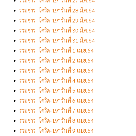
รวมข่าว "โควิด-19" วันที่ 27 มี.ค.64
รวมข่าว "โควิด-19" วันที่ 28 มี.ค.64
รวมข่าว "โควิด-19" วันที่ 29 มี.ค.64
รวมข่าว "โควิด-19" วันที่ 30 มี.ค.64
รวมข่าว "โควิด-19" วันที่ 31 มี.ค.64
รวมข่าว "โควิด-19" วันที่ 1 เม.ย.64
รวมข่าว "โควิด-19" วันที่ 2 เม.ย.64
รวมข่าว "โควิด-19" วันที่ 3 เม.ย.64
รวมข่าว "โควิด-19" วันที่ 4 เม.ย.64
รวมข่าว "โควิด-19" วันที่ 5 เม.ย.64
รวมข่าว "โควิด-19" วันที่ 6 เม.ย.64
รวมข่าว "โควิด-19" วันที่ 7 เม.ย.64
รวมข่าว "โควิด-19" วันที่ 8 เม.ย.64
รวมข่าว "โควิด-19" วันที่ 9 เม.ย.64