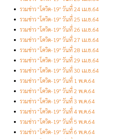
รวมข่าว "โควิด-19" วันที่ 24 เม.ย.64
รวมข่าว "โควิด-19" วันที่ 25 เม.ย.64
รวมข่าว "โควิด-19" วันที่ 26 เม.ย.64
รวมข่าว "โควิด-19" วันที่ 27 เม.ย.64
รวมข่าว "โควิด-19" วันที่ 28 เม.ย.64
รวมข่าว "โควิด-19" วันที่ 29 เม.ย.64
รวมข่าว "โควิด-19" วันที่ 30 เม.ย.64
รวมข่าว "โควิด-19" วันที่ 1 พ.ค.64
รวมข่าว "โควิด-19" วันที่ 2 พ.ค.64
รวมข่าว "โควิด-19" วันที่ 3 พ.ค.64
รวมข่าว "โควิด-19" วันที่ 4 พ.ค.64
รวมข่าว "โควิด-19" วันที่ 5 พ.ค.64
รวมข่าว "โควิด-19" วันที่ 6 พ.ค.64