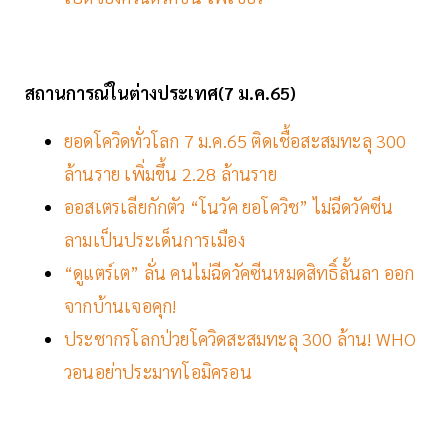
สถานการณ์ในต่างประเทศ(7
ม
.ค.65)
ยอดโควิดทั่วโลก 7 ม.ค.65 ติดเชื้อสะสมทะลุ 300
ล้านราย เพิ่มขึ้น 2.28 ล้านราย
ออสเตรเลียกักตัว “โนวัค ยอโควิช” ไม่ฉีดวัคซีน
ลามเป็นประเด็นการเมือง
“ดูแตร์เต” ลั่น คนไม่ฉีดวัคซีนหมดสิทธิ์ลั้นลา ออก
จากบ้านเจอคุก!
ประชากรโลกป่วยโควิดสะสมทะลุ 300 ล้าน! WHO
วอนอย่าประมาทโอมิครอน