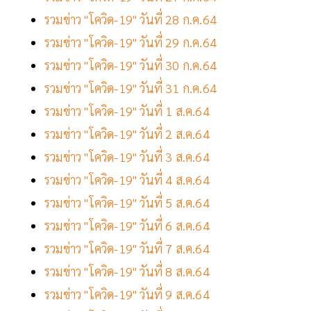
รวมข่าว "โควิด-19" วันที่ 28 ก.ค.64
รวมข่าว "โควิด-19" วันที่ 29 ก.ค.64
รวมข่าว "โควิด-19" วันที่ 30 ก.ค.64
รวมข่าว "โควิด-19" วันที่ 31 ก.ค.64
รวมข่าว "โควิด-19" วันที่ 1 ส.ค.64
รวมข่าว "โควิด-19" วันที่ 2 ส.ค.64
รวมข่าว "โควิด-19" วันที่ 3 ส.ค.64
รวมข่าว "โควิด-19" วันที่ 4 ส.ค.64
รวมข่าว "โควิด-19" วันที่ 5 ส.ค.64
รวมข่าว "โควิด-19" วันที่ 6 ส.ค.64
รวมข่าว "โควิด-19" วันที่ 7 ส.ค.64
รวมข่าว "โควิด-19" วันที่ 8 ส.ค.64
รวมข่าว "โควิด-19" วันที่ 9 ส.ค.64