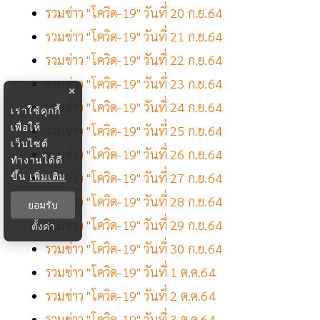
รวมข่าว "โควิด-19" วันที่ 20 ก.ย.64
รวมข่าว "โควิด-19" วันที่ 21 ก.ย.64
รวมข่าว "โควิด-19" วันที่ 22 ก.ย.64
รวมข่าว "โควิด-19" วันที่ 23 ก.ย.64
×
รวมข่าว "โควิด-19" วันที่ 24 ก.ย.64
เราใช้คุกกี้
เพื่อให้
รวมข่าว "โควิด-19" วันที่ 25 ก.ย.64
เว็บไซต์
รวมข่าว "โควิด-19" วันที่ 26 ก.ย.64
ทำงานได้ดี
ขึ้น
เพิ่มเติม
รวมข่าว "โควิด-19" วันที่ 27 ก.ย.64
รวมข่าว "โควิด-19" วันที่ 28 ก.ย.64
ยอมรับ
รวมข่าว "โควิด-19" วันที่ 29 ก.ย.64
ตั้งค่า
รวมข่าว "โควิด-19" วันที่ 30 ก.ย.64
รวมข่าว "โควิด-19" วันที่ 1 ต.ค.64
รวมข่าว "โควิด-19" วันที่ 2 ต.ค.64
รวมข่าว "โควิด-19" วันที่ 3 ต.ค.64