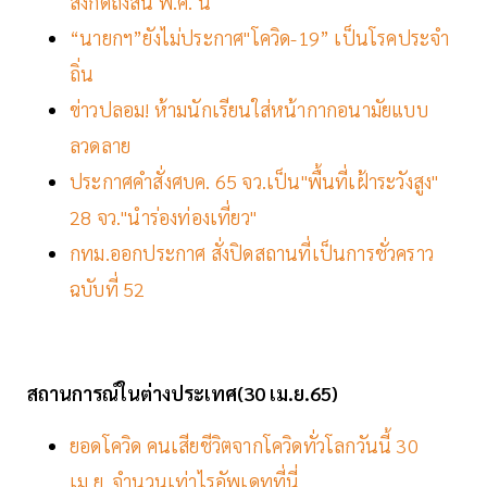
สังกัดถึงสิ้น พ.ค. นี้
“นายกฯ”ยังไม่ประกาศ"โควิด-19” เป็นโรคประจำ
ถิ่น
ข่าวปลอม! ห้ามนักเรียนใส่หน้ากากอนามัยแบบ
ลวดลาย
ประกาศคำสั่งศบค. 65 จว.เป็น"พื้นที่เฝ้าระวังสูง"
28 จว."นําร่องท่องเที่ยว"
กทม.ออกประกาศ สั่งปิดสถานที่เป็นการชั่วคราว
ฉบับที่ 52
สถานการณ์ในต่างประเทศ(30 เม.ย.65)
ยอดโควิด คนเสียชีวิตจากโควิดทั่วโลกวันนี้ 30
เม.ย. จำนวนเท่าไรอัพเดทที่นี่