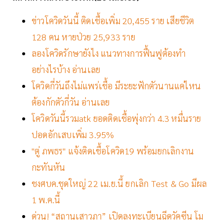
ข่าวโควิดวันนี้ ติดเชื้อเพิ่ม 20,455 ราย เสียชีวิต
128 คน หายป่วย 25,933 ราย
ลองโควิดรักษายังไง แนวทางการฟื้นฟูต้องทำ
อย่างไรบ้าง อ่านเลย
โควิดกี่วันถึงไม่แพร่เชื้อ มีระยะฟักตัวนานแค่ไหน
ต้องกักตัวกี่วัน อ่านเลย
โควิดวันนี้รวมatk ยอดติดเชื้อพุ่งกว่า 4.3 หมื่นราย
ปอดอักเสบเพิ่ม 3.95%
"ตู่ ภพธร" แจ้งติดเชื้อโควิด19 พร้อมยกเลิกงาน
กะทันหัน
ชงศบค.ชุดใหญ่ 22 เม.ย.นี้ ยกเลิก Test & Go มีผล
1 พ.ค.นี้
ด่วน! “สถานเสาวภา” เปิดลงทะเบียนฉีดวัคซีน โม