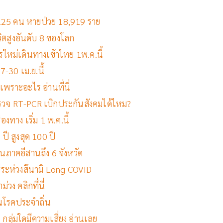
วิต 125 คน หายป่วย 18,919 ราย
วิตสูงอันดับ 8 ของโลก
รใหม่เดินทางเข้าไทย 1พ.ค.นี้
7-30 เม.ย.นี้
่ เพราะอะไร อ่านที่นี่
ตรวจ RT-PCR เบิกประกันสังคมได้ไหม?
งทาง เริ่ม 1 พ.ค.นี้
 ปี สูงสุด 100 ปี
ู่ในภาคอีสานถึง 6 จังหวัด
อธีระห่วงสึนามิ Long COVID
วง คลิกที่นี่
็นโรคประจำถิ่น
กลุ่มใดมีความเสี่ยง อ่านเลย