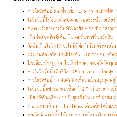
ข่าวโควิดวันนี้ ติดเชื้อเพิ่ม 14,887 ราย เสียชี
โควิดวันนี้ไม่จบแค่หาย-ตาย หมอธีระชี้ไทยเสียชี
กพท.แจ้งสายการบินทั่วโลกยึด 6 ข้อ รับมาตรากา
เช็คด่วน จุดฉีดวัคซีน "โมเดอร์นา" ฟรี วอล์คอิน 2
วัคซีนต้านโควิด19 จะไม่มีที่ดีกว่านี้อีกจริงหรือไม
แรงงานติดโควิด 19 มีประกัน "เจอ จ่าย จบ" ค่า
ไฟเขียวเข้า "ภูเก็ต" ไม่ต้องโชว์ผลตรวจโควิดทุกช่อ
ข่าวโควิดวันนี้ เสียชีวิต 125 ราย พบอายุน้อยสุด 1
ข่าวโควิดวันนี้ 10 อันดับติดเชื้อรายใหม่สูงสุด อย
โควิดวันนี้atk ยอดติดเชื้อกว่า 2.7 หมื่นราย หม
เทียบวัคซีนเด็ก 5-11 ปี สูตรฉีดไฟเซอร์ ฝาส้ม-ฝาม่
สธ. เล็งยกเลิก Thailand Pass เดินหน้าโควิดเป
ลองโควิดแพร่เชื้อได้ไหม อาการที่พบเป็นอย่างไร 