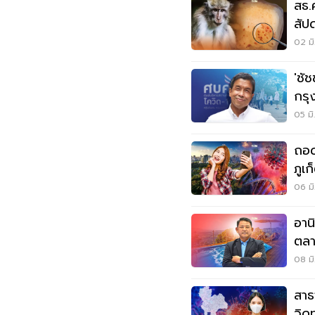
สธ.
สัป
พาเ
02 มิ
'ชั
กรุ
05 มิ
ถอด
ภูเ
จริ
06 มิ
อาน
ตลา
08 มิ
สาธ
วิด