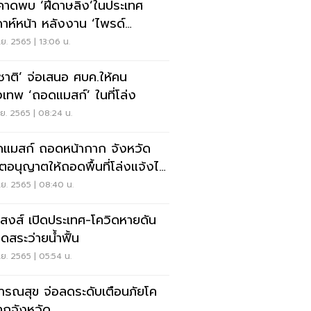
คาดพบ ‘ฝีดาษลิง’ในประเทศ
ดาห์หน้า หลังงาน ‘ไพรด์
หรด’ในไทย
.ย. 2565 | 13:06 น.
ชชาติ’ จ่อเสนอ ศบค.ให้คน
งเทพ ‘ถอดแมสก์’ ในที่โล่ง
.ย. 2565 | 08:24 น.
แมสก์ ถอดหน้ากาก จังหวัด
ก็ตอนุญาตให้ถอดพื้นที่โล่งแจ้งได้
งหรือ?
.ย. 2565 | 08:40 น.
ิสงส์ เปิดประเทศ-โควิดหายดัน
ดสระว่ายน้ำฟื้น
.ย. 2565 | 05:54 น.
ารณสุข จ่อลดระดับเตือนภัยโค
ทุกจังหวัด