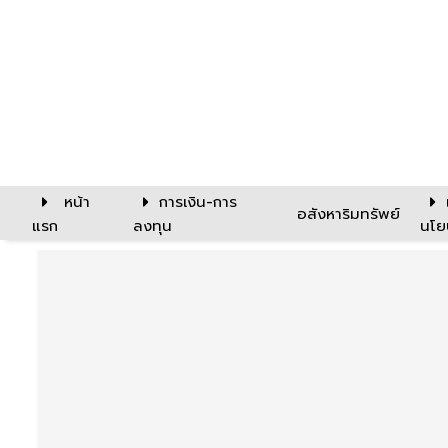
หน้า
การเงิน-การ
อสังหาริมทรัพย์
แรก
ลงทุน
นโย