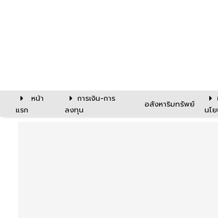
หน้า
การเงิน-การ
อสังหาริมทรัพย์
แรก
ลงทุน
นโย