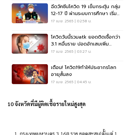
ฉีดวัคซีนโควิด 19 เข็มกระตุ้น กลุ่ม
12-17 ปี ผ่านระบบการศึกษา เริ่ม
พ.ค.นี้
17 เม.ย. 2565 | 02:58 น.
โควิดวันนี้รวมatk ยอดติดเชื้อกว่า
3.1 หมื่นราย ปอดอักเสบเพิ่ม
4.31%
17 เม.ย. 2565 | 03:27 น.
เตือน! โควิด19ทำให้ประชากรโลก
อายุสั้นลง
17 เม.ย. 2565 | 04:45 น.
10 จังหวัดที่มีผู้ติดเชื้อรายใหม่สูงสุด
กรุงเทพมหานคร 3,168 ราย ยอดสะสม(ตั้งแต่ 1