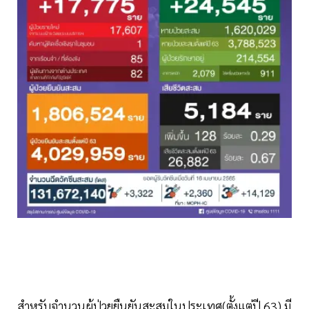
สำหรับจำนวนผู้ป่วยยืนยันสะสมในประเทศ(ตั้งแต่ปี 63) มี