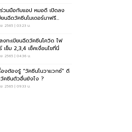
ร่วมมือกับแอป หมอดี เปิดลง
บียนฉีดวัคซีนโมเดอร์นาฟรี
วน 1,000 สิทธิ
.ย. 2565 | 03:23 น.
ดลงทะเบียนฉีดวัคซีนโควิด ไฟ
์ เข็ม 2,3,4 เช็คเงื่อนไขที่นี่
.ย. 2565 | 04:36 น.
ื่องต้องรู้ “วัคซีนโนวาแวกซ์” ดี
วัคซีนตัวอื่นยังไง ?
.ย. 2565 | 09:33 น.