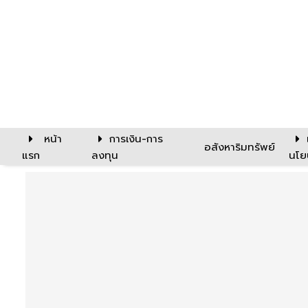
หน้า
การเงิน-การ
อสังหาริมทรัพย์
แรก
ลงทุน
นโย