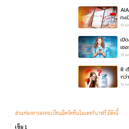
AIA
ทะเ
จำน
12 เม
เปิ
เซอร
12 เม
8 เร
กว่า
12 เม
ส่วนช่องทางลงทะเบียนฉีดวัคซีนโมเดอร์นาฟรี มีดังนี้
เข็ม 1