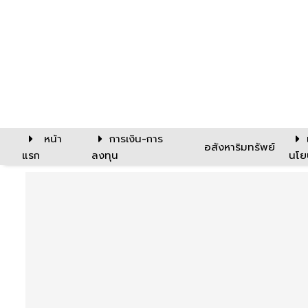
หน้า
การเงิน-การ
อสังหาริมทรัพย์
แรก
ลงทุน
นโย