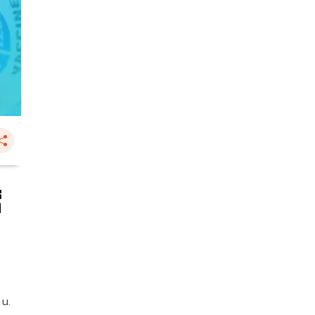
่
 น.