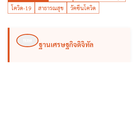
โควิด-19
สาธารณสุข
วัคซีนโควิด
ฐานเศรษฐกิจดิจิทัล