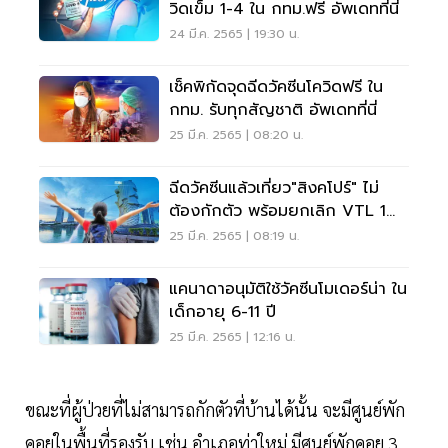
วิดเข็ม 1-4 ใน กทม.ฟรี อัพเดทที่นี่
24 มี.ค. 2565 | 19:30 น.
เช็คพิกัดจุดฉีดวัคซีนโควิดฟรี ใน
กทม. รับทุกสัญชาติ อัพเดทที่นี่
25 มี.ค. 2565 | 08:20 น.
ฉีดวัคซีนแล้วเที่ยว"สิงคโปร์" ไม่
ต้องกักตัว พร้อมยกเลิก VTL 1
เม.ย. 65
25 มี.ค. 2565 | 08:19 น.
แคนาดาอนุมัติใช้วัคซีนโมเดอร์น่า ใน
เด็กอายุ 6-11 ปี
25 มี.ค. 2565 | 12:16 น.
ขณะที่ผู้ป่วยที่ไม่สามารถกักตัวที่บ้านได้นั้น จะมีศูนย์พัก
คอยในพื้นที่รองรับ เช่น อำเภอท่าใหม่ มีศูนย์พักคอย 3